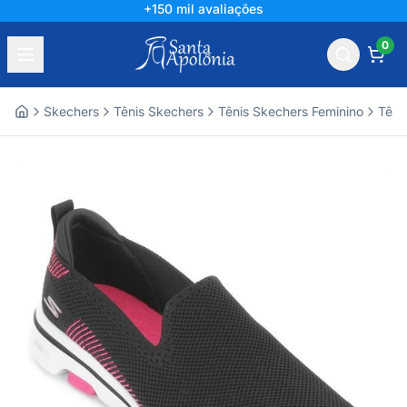
+150 mil avaliações
0
Skechers
Tênis Skechers
Tênis Skechers Feminino
Têni
Home