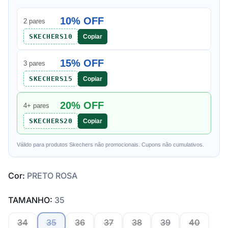
10% OFF
2 pares
SKECHERS10
Copiar
15% OFF
3 pares
SKECHERS15
Copiar
20% OFF
4+ pares
SKECHERS20
Copiar
Válido para produtos Skechers não promocionais. Cupons não cumulativos.
Cor:
PRETO ROSA
TAMANHO:
35
34
35
36
37
38
39
40