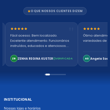
O QUE NOSSOS CLIENTES DIZEM
Nota 5 de 5 estrelas
Nota 5 de 5 es
Fácil acesso. Bem localizado.
Ótimo atendime
Excelente atendimento. Funcionários
variedades de p
instruídos, educados e atenciosos.
Ambiente arejado, espaçoso e
confortável. Perfeito!
ZENHA REGINA KUSTER
Angela Soa
ZR
VERIFICADA
AS
INSTITUCIONAL
Nossas lojas e horários