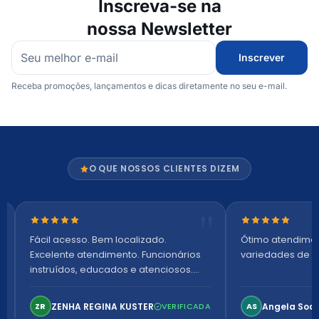
Inscreva-se na
nossa Newsletter
Inscrever
Receba promoções, lançamentos e dicas diretamente no seu e-mail.
O QUE NOSSOS CLIENTES DIZEM
Nota 5 de 5 estrelas
Nota 5 de 5 es
Fácil acesso. Bem localizado.
Ótimo atendime
Excelente atendimento. Funcionários
variedades de p
instruídos, educados e atenciosos.
Ambiente arejado, espaçoso e
confortável. Perfeito!
ZENHA REGINA KUSTER
Angela Soa
ZR
VERIFICADA
AS