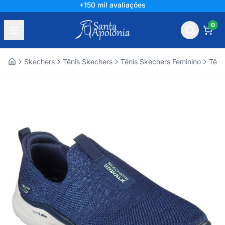
+150 mil avaliações
0
Skechers
Tênis Skechers
Tênis Skechers Feminino
Têni
Home