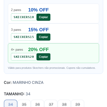
10% OFF
2 pares
SKECHERS10
Copiar
15% OFF
3 pares
SKECHERS15
Copiar
20% OFF
4+ pares
SKECHERS20
Copiar
Válido para produtos Skechers não promocionais. Cupons não cumulativos.
Cor:
MARINHO CINZA
TAMANHO:
34
34
35
36
37
38
39