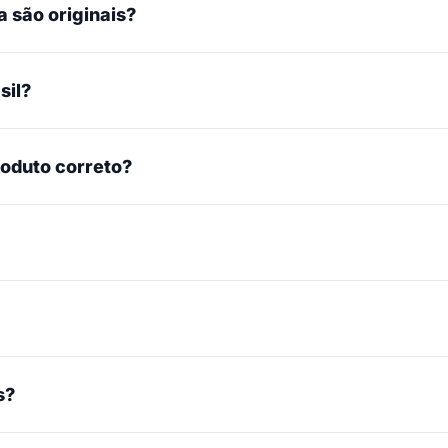
 são originais?
sil?
roduto correto?
s?