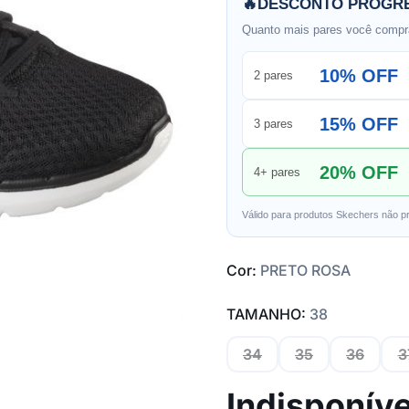
🔥
DESCONTO PROGRE
Quanto mais pares você compra
10% OFF
2 pares
15% OFF
3 pares
20% OFF
4+ pares
Válido para produtos Skechers não p
Cor:
PRETO ROSA
TAMANHO:
38
34
35
36
3
Indisponíve