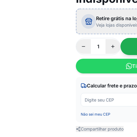
Retire grátis na lo
Veja lojas disponíve
Ti
Calcular frete e prazo
Não sei meu CEP
Compartilhar produto