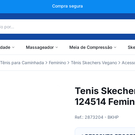
+150 mil avaliações
idade
Massageador
Meia de Compressão
Ske
Tênis para Caminhada
Feminino
Tênis Skechers Vegano
Acessó
Tenis Skecher
124514 Femin
Ref.: 2873204 - BKHP