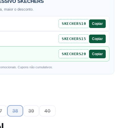
SSIVO SKECHERS
, maior o desconto.
SKECHERS10
Copiar
SKECHERS15
Copiar
SKECHERS20
Copiar
romocionais. Cupons não cumulativos.
7
38
39
40
l