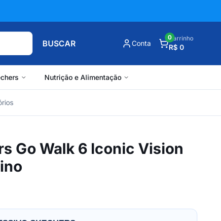
0
Carrinho
BUSCAR
Conta
R$ 0
chers
Nutrição e Alimentação
rios
s Go Walk 6 Iconic Vision
ino