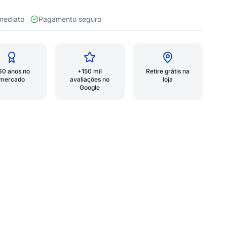
 imediato
Pagamento seguro
60 anos no
+150 mil
Retire grátis na
mercado
avaliações no
loja
Google