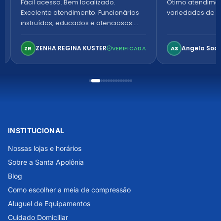
Fácil acesso. Bem localizado.
Ótimo atendime
Excelente atendimento. Funcionários
variedades de p
instruídos, educados e atenciosos.
Ambiente arejado, espaçoso e
confortável. Perfeito!
ZENHA REGINA KUSTER
Angela Soa
ZR
VERIFICADA
AS
INSTITUCIONAL
Nossas lojas e horários
Sobre a Santa Apolônia
Blog
Como escolher a meia de compressão
Aluguel de Equipamentos
Cuidado Domiciliar