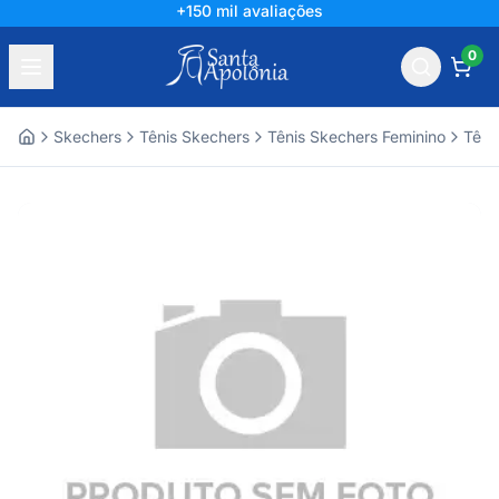
+150 mil avaliações
0
Skechers
Tênis Skechers
Tênis Skechers Feminino
Têni
Home