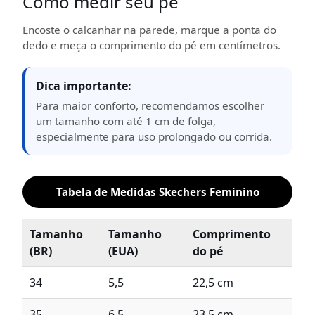
Como medir seu pé
Encoste o calcanhar na parede, marque a ponta do
dedo e meça o comprimento do pé em centímetros.
Dica importante:
Para maior conforto, recomendamos escolher
um tamanho com até 1 cm de folga,
especialmente para uso prolongado ou corrida.
Tabela de Medidas Skechers Feminino
Tamanho
Tamanho
Comprimento
(BR)
(EUA)
do pé
34
5,5
22,5 cm
35
6,5
23,5 cm