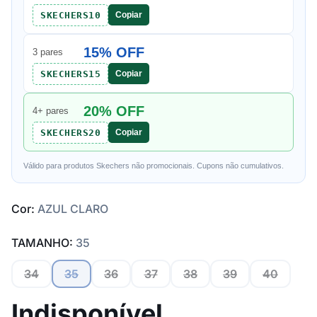
SKECHERS10
Copiar
15% OFF
3 pares
SKECHERS15
Copiar
20% OFF
4+ pares
SKECHERS20
Copiar
Válido para produtos Skechers não promocionais. Cupons não cumulativos.
Cor:
AZUL CLARO
TAMANHO:
35
34
35
36
37
38
39
40
Indisponível