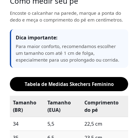
Como medir seu pé
Encoste o calcanhar na parede, marque a ponta do
dedo e meça o comprimento do pé em centímetros.
Dica importante:
Para maior conforto, recomendamos escolher
um tamanho com até 1 cm de folga,
especialmente para uso prolongado ou corrida.
Tabela de Medidas Skechers Feminino
Tamanho
Tamanho
Comprimento
(BR)
(EUA)
do pé
34
5,5
22,5 cm
35
6,5
23,5 cm