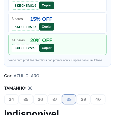
SKECHERS10
Copiar
15% OFF
3 pares
SKECHERS15
Copiar
20% OFF
4+ pares
SKECHERS20
Copiar
Válido para produtos Skechers não promocionais. Cupons não cumulativos.
Cor:
AZUL CLARO
TAMANHO:
38
34
35
36
37
38
39
40
Indisponível