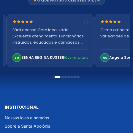
O QUE NOSSOS CLIENTES DIZEM
Nota 5 de 5 estrelas
Nota 5 de 5 es
Fácil acesso. Bem localizado.
Ótimo atendime
Excelente atendimento. Funcionários
variedades de p
instruídos, educados e atenciosos.
Ambiente arejado, espaçoso e
confortável. Perfeito!
ZENHA REGINA KUSTER
Angela Soa
ZR
VERIFICADA
AS
INSTITUCIONAL
Nossas lojas e horários
Sobre a Santa Apolônia