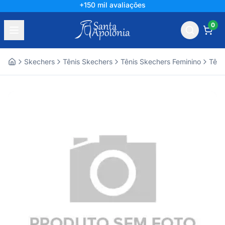
+150 mil avaliações
0
Skechers
Tênis Skechers
Tênis Skechers Feminino
Têni
Home