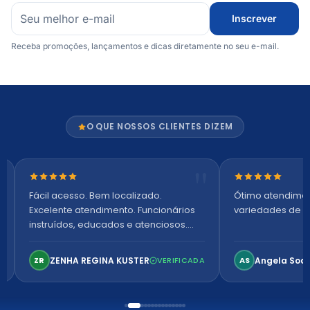
Inscrever
Receba promoções, lançamentos e dicas diretamente no seu e-mail.
O QUE NOSSOS CLIENTES DIZEM
Nota 5 de 5 estrelas
Nota 5 de 5 es
Fácil acesso. Bem localizado.
Ótimo atendime
Excelente atendimento. Funcionários
variedades de p
instruídos, educados e atenciosos.
Ambiente arejado, espaçoso e
confortável. Perfeito!
ZENHA REGINA KUSTER
Angela Soa
ZR
VERIFICADA
AS