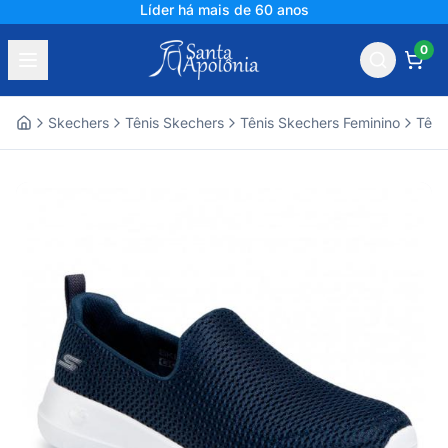
Líder há mais de 60 anos
0
Skechers
Tênis Skechers
Tênis Skechers Feminino
Têni
Home