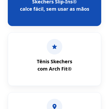
Skechers Slip-Ins®
calce fácil, sem usar as mãos
Tênis Skechers
com Arch Fit®