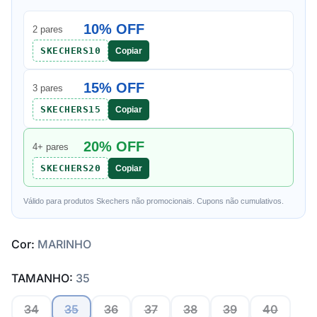
10% OFF
2 pares
SKECHERS10
Copiar
15% OFF
3 pares
SKECHERS15
Copiar
20% OFF
4+ pares
SKECHERS20
Copiar
Válido para produtos Skechers não promocionais. Cupons não cumulativos.
Cor:
MARINHO
TAMANHO:
35
34
35
36
37
38
39
40