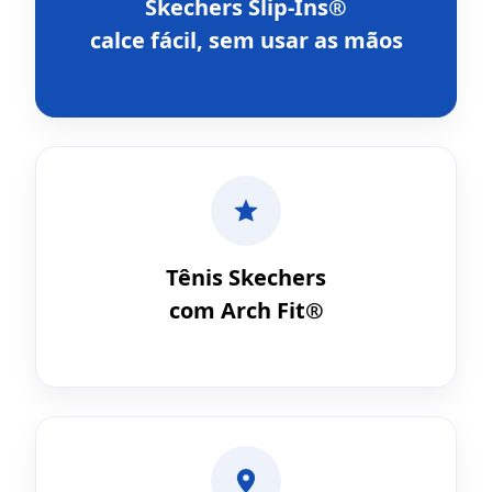
Skechers Slip-Ins®
calce fácil, sem usar as mãos
Tênis Skechers
com Arch Fit®