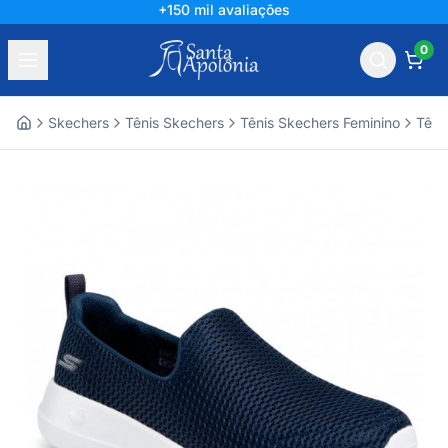
+150 mil avaliações
0
Skechers
Tênis Skechers
Tênis Skechers Feminino
Têni
Home