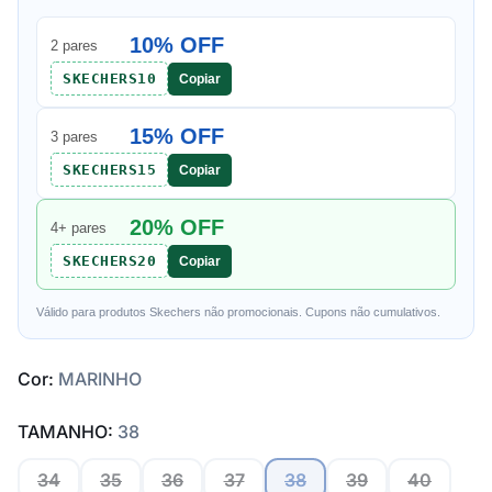
10% OFF
2 pares
SKECHERS10
Copiar
15% OFF
3 pares
SKECHERS15
Copiar
20% OFF
4+ pares
SKECHERS20
Copiar
Válido para produtos Skechers não promocionais. Cupons não cumulativos.
Cor:
MARINHO
TAMANHO:
38
34
35
36
37
38
39
40