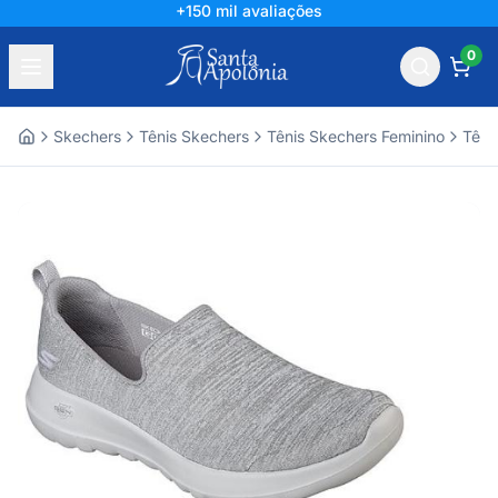
+150 mil avaliações
0
Skechers
Tênis Skechers
Tênis Skechers Feminino
Têni
Home