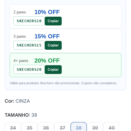
10% OFF
2 pares
SKECHERS10
Copiar
15% OFF
3 pares
SKECHERS15
Copiar
20% OFF
4+ pares
SKECHERS20
Copiar
Válido para produtos Skechers não promocionais. Cupons não cumulativos.
Cor:
CINZA
TAMANHO:
38
34
35
36
37
38
39
40