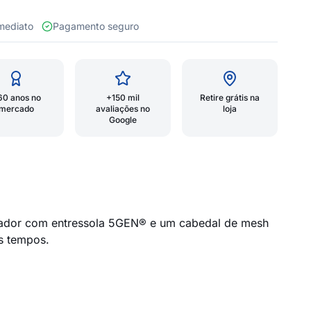
 imediato
Pagamento seguro
60 anos no
+150 mil
Retire grátis na
mercado
avaliações no
loja
Google
ovador com entressola 5GEN® e um cabedal de mesh
s tempos.