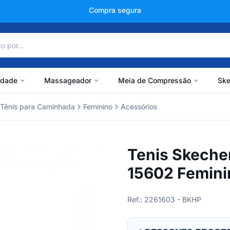
+150 mil avaliações
idade
Massageador
Meia de Compressão
Ske
Tênis para Caminhada
Feminino
Acessórios
Tenis Skeche
15602 Femini
Ref.: 2261603 - BKHP