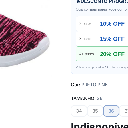
🔥
DESCONTO PROGRE
Quanto mais pares você compra
10% OFF
2 pares
15% OFF
3 pares
20% OFF
4+ pares
Válido para produtos Skechers não p
Cor:
PRETO PINK
TAMANHO:
36
34
35
36
3
Indisponíve