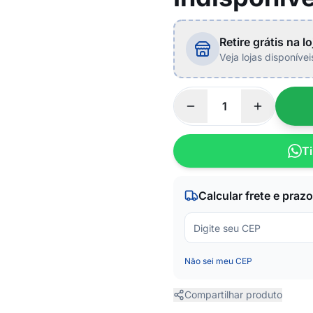
Retire grátis na lo
Veja lojas disponíve
Ti
Calcular frete e prazo
Não sei meu CEP
Compartilhar produto