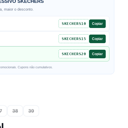
SSIVO SKECHERS
, maior o desconto.
SKECHERS10
Copiar
SKECHERS15
Copiar
SKECHERS20
Copiar
romocionais. Cupons não cumulativos.
7
38
39
l