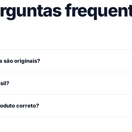
rguntas frequen
 são originais?
sil?
roduto correto?