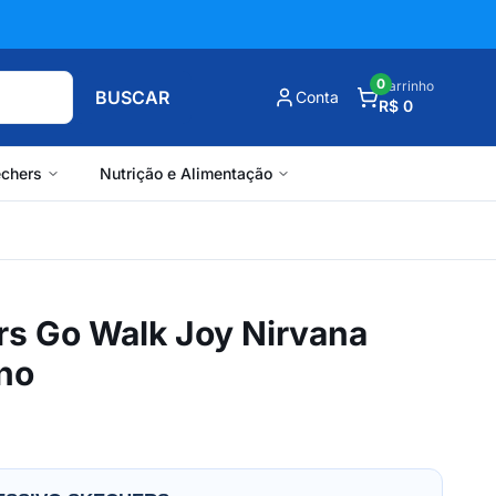
0
Carrinho
BUSCAR
Conta
R$ 0
chers
Nutrição e Alimentação
rs Go Walk Joy Nirvana
no