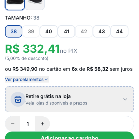
TAMANHO:
38
38
39
40
41
42
43
44
R$ 332,41
no PIX
(5,00% de desconto)
ou
R$ 349,90
no cartão em
6x
de
R$ 58,32
sem juros
Ver parcelamentos
Retire grátis na loja
Veja lojas disponíveis e prazos
Adicionar ao carrinho