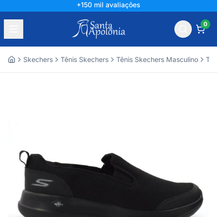
+150 mil avaliações
0
Skechers
Tênis Skechers
Tênis Skechers Masculino
Tên
Home