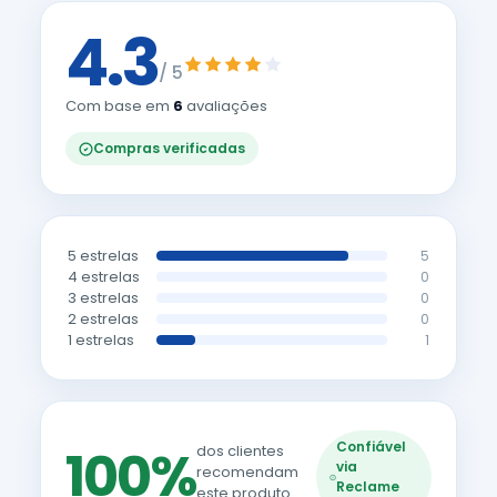
4.3
/ 5
Com base em
6
avaliações
Compras verificadas
5 estrelas
5
4 estrelas
0
3 estrelas
0
2 estrelas
0
1 estrelas
1
Confiável
100%
dos clientes
via
recomendam
Reclame
este produto