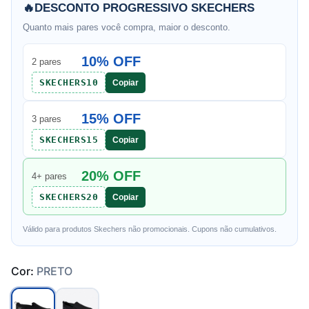
🔥
DESCONTO PROGRESSIVO SKECHERS
Quanto mais pares você compra, maior o desconto.
10% OFF
2 pares
SKECHERS10
Copiar
15% OFF
3 pares
SKECHERS15
Copiar
20% OFF
4+ pares
SKECHERS20
Copiar
Válido para produtos Skechers não promocionais. Cupons não cumulativos.
Cor:
PRETO