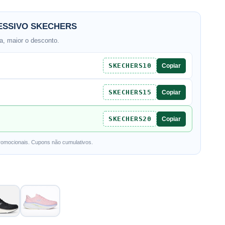
SSIVO SKECHERS
, maior o desconto.
SKECHERS10
Copiar
SKECHERS15
Copiar
SKECHERS20
Copiar
romocionais. Cupons não cumulativos.