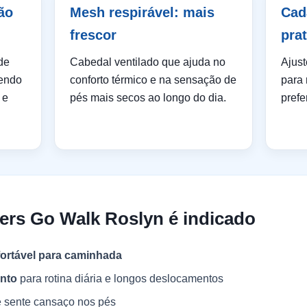
ão
Mesh respirável: mais
Cad
frescor
pra
de
Cabedal ventilado que ajuda no
Ajust
cendo
conforto térmico e na sensação de
para 
 e
pés mais secos ao longo do dia.
prefe
ers Go Walk Roslyn é indicado
fortável para caminhada
nto
para rotina diária e longos deslocamentos
 sente cansaço nos pés