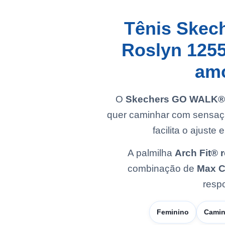
Tênis Skec
Roslyn 125
amo
O
Skechers GO WALK® M
quer caminhar com sensaçã
facilita o ajuste
A palmilha
Arch Fit® 
combinação de
Max C
resp
Feminino
Cami