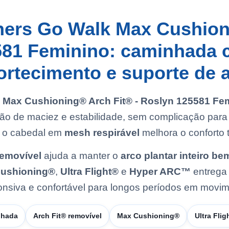
hers Go Walk Max Cushioni
581 Feminino: caminhada
rtecimento e suporte de 
ax Cushioning® Arch Fit® - Roslyn 125581 Fe
o de maciez e estabilidade, sem complicação para 
 e o cabedal em
mesh respirável
melhora o conforto t
removível
ajuda a manter o
arco plantar inteiro b
ushioning®
,
Ultra Flight®
e
Hyper ARC™
entrega 
onsiva e confortável para longos períodos em movim
nhada
Arch Fit® removível
Max Cushioning®
Ultra Flig