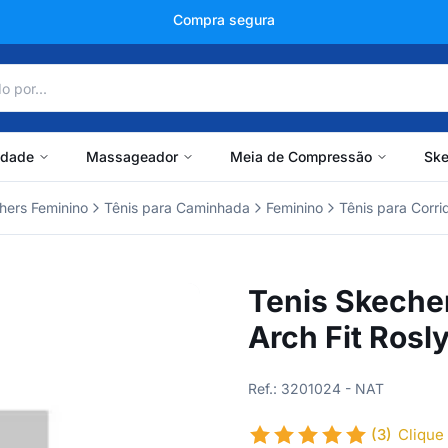
+150 mil avaliações
idade
Massageador
Meia de Compressão
Ske
hers Feminino
Tênis para Caminhada
Feminino
Tênis para Corri
Tenis Skeche
Arch Fit Rosl
Ref.: 3201024 - NAT
(3)
Clique 