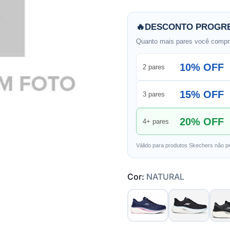
🔥
DESCONTO PROGRE
Quanto mais pares você compra
10% OFF
2 pares
15% OFF
3 pares
20% OFF
4+ pares
Válido para produtos Skechers não p
Cor:
NATURAL