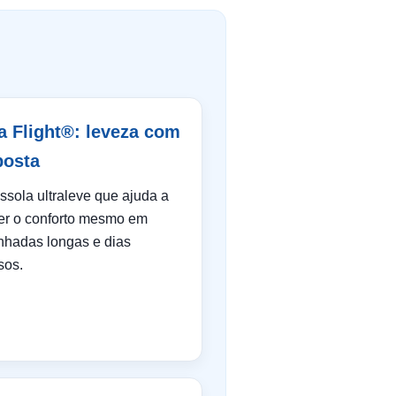
ra Flight®: leveza com
posta
ssola ultraleve que ajuda a
er o conforto mesmo em
nhadas longas e dias
sos.