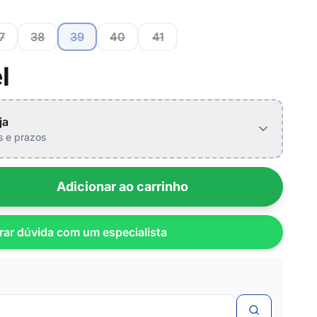
7
38
39
40
41
l
ja
is e prazos
Adicionar ao carrinho
rar dúvida com um especialista