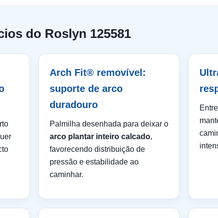
ícios do Roslyn 125581
Arch Fit® removível:
Ult
o
suporte de arco
res
duradouro
Entre
mant
rto
Palmilha desenhada para deixar o
cami
quer
arco plantar inteiro calcado
,
inten
cto
favorecendo distribuição de
pressão e estabilidade ao
caminhar.