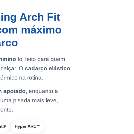
ng Arch Fit
 com máximo
arco
minino
foi feito para quem
calçar. O
cadarço elástico
érmico na rotina.
em apoiado
, enquanto a
uma pisada mais leve,
ento.
ht®
Hyper ARC™