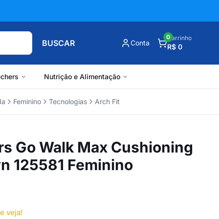
0
Carrinho
BUSCAR
Conta
R$ 0
chers
Nutrição e Alimentação
da
Feminino
Tecnologias
Arch Fit
rs Go Walk Max Cushioning
yn 125581 Feminino
e veja!