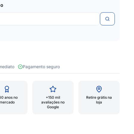
zo
 imediato
Pagamento seguro
60 anos no
+150 mil
Retire grátis na
mercado
avaliações no
loja
Google