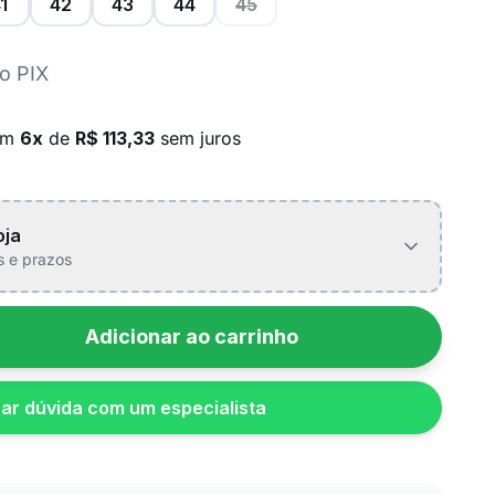
1
42
43
44
45
o PIX
em
6x
de
R$ 113,33
sem juros
oja
is e prazos
Adicionar ao carrinho
rar dúvida com um especialista