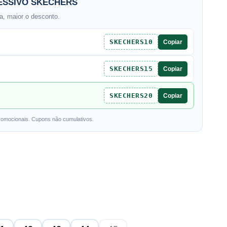
SSIVO SKECHERS
, maior o desconto.
SKECHERS10
Copiar
SKECHERS15
Copiar
SKECHERS20
Copiar
romocionais. Cupons não cumulativos.