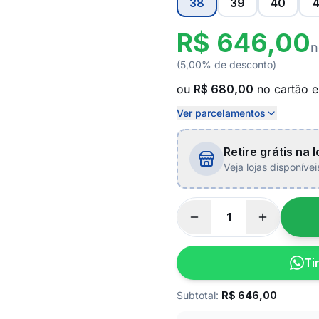
38
39
40
4
R$ 646,00
n
(5,00% de desconto)
ou
R$ 680,00
no cartão 
Ver parcelamentos
Retire grátis na l
Veja lojas disponíve
Ti
Subtotal:
R$
646,00