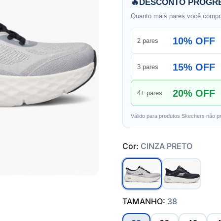
🔥
DESCONTO PROGRE
Quanto mais pares você compra
10% OFF
2 pares
15% OFF
3 pares
20% OFF
4+ pares
Válido para produtos Skechers não p
Cor:
CINZA PRETO
TAMANHO:
38