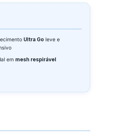
tecimento
Ultra Go
leve e
nsivo
dal em
mesh respirável