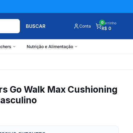
0
Carrinho
BUSCAR
Conta
R$ 0
chers
Nutrição e Alimentação
rs Go Walk Max Cushioning
Masculino