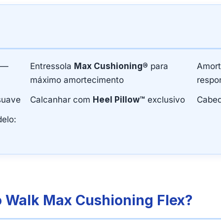
—
Entressola
Max Cushioning®
para
Amor
máximo amortecimento
respo
suave
Calcanhar com
Heel Pillow™
exclusivo
Cabe
elo:
o Walk Max Cushioning Flex?