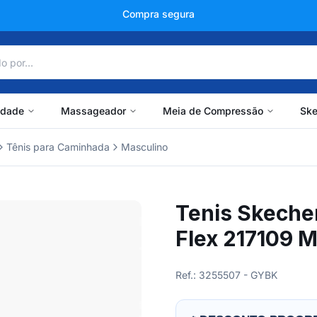
+150 mil avaliações
idade
Massageador
Meia de Compressão
Ske
Tênis para Caminhada
Masculino
Tenis Skeche
Flex 217109 
Ref.: 3255507 - GYBK