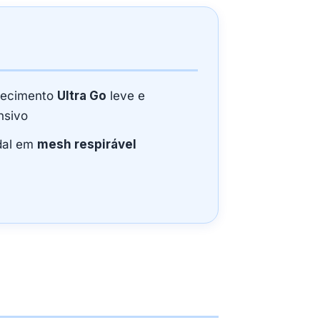
tecimento
Ultra Go
leve e
nsivo
dal em
mesh respirável