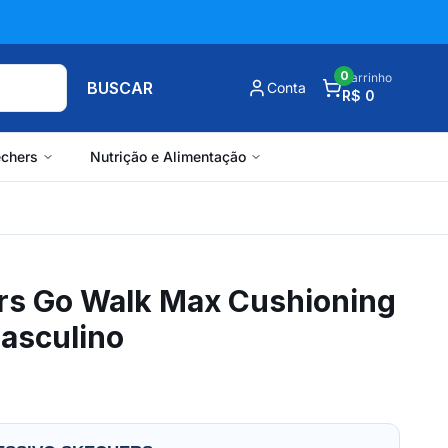
0
Carrinho
BUSCAR
Conta
R$ 0
chers
Nutrição e Alimentação
rs Go Walk Max Cushioning
Masculino