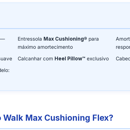
—
Entressola
Max Cushioning®
para
Amor
máximo amortecimento
respo
suave
Calcanhar com
Heel Pillow™
exclusivo
Cabe
elo:
o Walk Max Cushioning Flex?