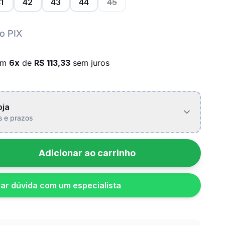
1
42
43
44
45
o PIX
em
6x
de
R$ 113,33
sem juros
oja
is e prazos
Adicionar ao carrinho
rar dúvida com um especialista