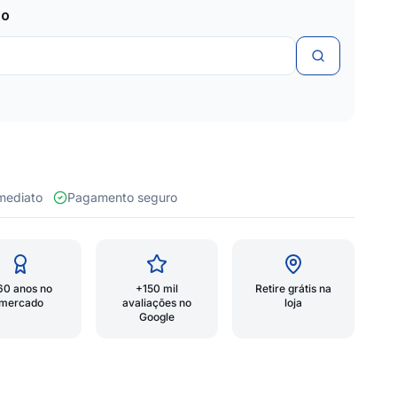
zo
 imediato
Pagamento seguro
60 anos no
+150 mil
Retire grátis na
mercado
avaliações no
loja
Google