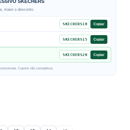
SSIVO SKECHERS
, maior o desconto.
SKECHERS10
Copiar
SKECHERS15
Copiar
SKECHERS20
Copiar
romocionais. Cupons não cumulativos.