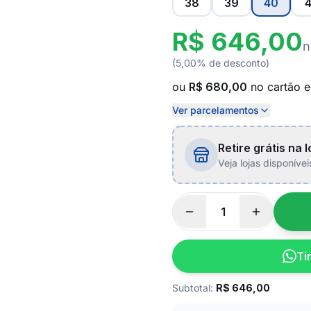
38
39
40
4
R$ 646,00
n
(5,00% de desconto)
ou
R$ 680,00
no cartão 
Ver parcelamentos
Retire grátis na l
Veja lojas disponíve
Ti
Subtotal:
R$
646,00