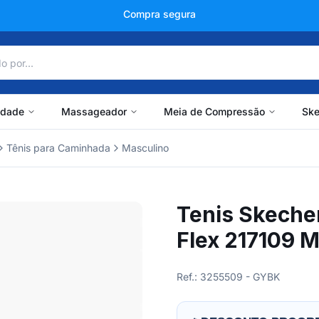
+150 mil avaliações
idade
Massageador
Meia de Compressão
Ske
Tênis para Caminhada
Masculino
Tenis Skeche
Flex 217109 
Ref.: 3255509 - GYBK