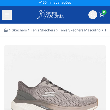
+150 mil avaliações
0
Skechers
Tênis Skechers
Tênis Skechers Masculino
Tên
Home