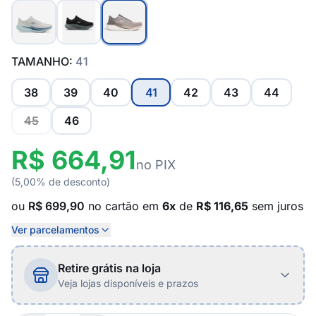
TAMANHO:
41
38
39
40
41
42
43
44
45
46
R$ 664,91
no PIX
(5,00% de desconto)
ou
R$ 699,90
no cartão em
6x
de
R$ 116,65
sem juros
Ver parcelamentos
Retire grátis na loja
Veja lojas disponíveis e prazos