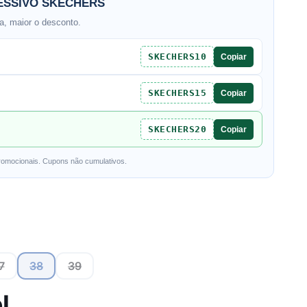
SSIVO SKECHERS
, maior o desconto.
SKECHERS10
Copiar
SKECHERS15
Copiar
SKECHERS20
Copiar
romocionais. Cupons não cumulativos.
7
38
39
l