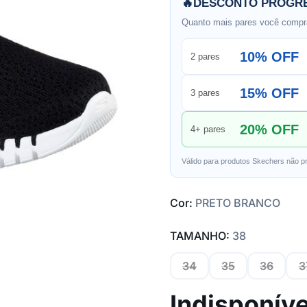
🔥
DESCONTO PROGRE
Quanto mais pares você compra
10% OFF
2 pares
15% OFF
3 pares
20% OFF
4+ pares
Válido para produtos Skechers não p
Cor:
PRETO BRANCO
TAMANHO:
38
34
35
36
3
Indisponíve