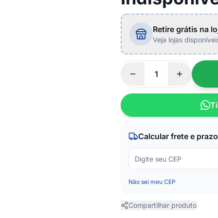
Retire grátis na lo
Veja lojas disponíve
Ti
Calcular frete e prazo
Não sei meu CEP
Compartilhar produto