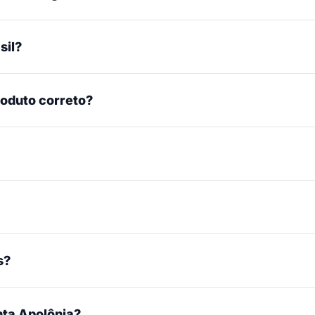
sil?
roduto correto?
s?
ta Apolônia?