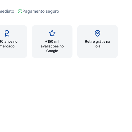
 imediato
Pagamento seguro
60 anos no
+150 mil
Retire grátis na
mercado
avaliações no
loja
Google