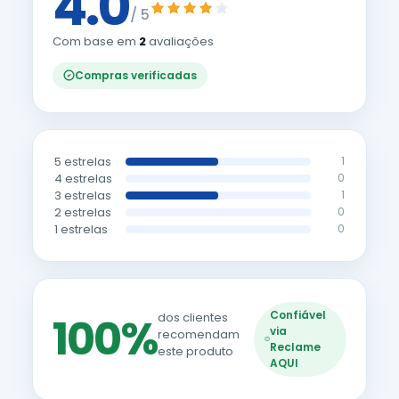
4.0
/ 5
Com base em
2
avaliações
Compras verificadas
5 estrelas
1
4 estrelas
0
3 estrelas
1
2 estrelas
0
1 estrelas
0
Confiável
100%
dos clientes
via
recomendam
Reclame
este produto
AQUI