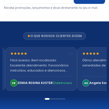
Receba promoções, lançamentos e dicas diretamente no seu e-mail.
O QUE NOSSOS CLIENTES DIZEM
Nota 5 de 5 estrelas
Nota 5 de 5 es
Fácil acesso. Bem localizado.
Ótimo atendime
Excelente atendimento. Funcionários
variedades de p
instruídos, educados e atenciosos.
Ambiente arejado, espaçoso e
confortável. Perfeito!
ZENHA REGINA KUSTER
Angela Soa
ZR
VERIFICADA
AS