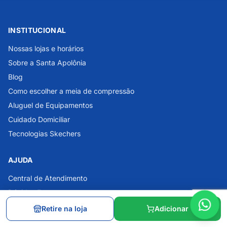
INSTITUCIONAL
Nossas lojas e horários
Sobre a Santa Apolônia
Blog
Como escolher a meia de compressão
Aluguel de Equipamentos
Cuidado Domiciliar
Tecnologias Skechers
AJUDA
Central de Atendimento
Dúvidas Frequentes
Política de Privacidade
Retire na loja
Adicionar
Política de Troca e Devolução