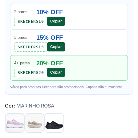
10% OFF
2 pares
SKECHERS10
Copiar
15% OFF
3 pares
SKECHERS15
Copiar
20% OFF
4+ pares
SKECHERS20
Copiar
Válido para produtos Skechers não promocionais. Cupons não cumulativos.
Cor:
MARINHO ROSA