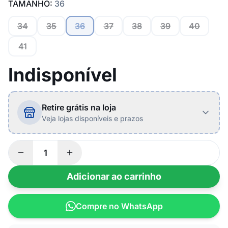
TAMANHO:
36
34
35
36
37
38
39
40
41
Indisponível
Retire grátis na loja
Veja lojas disponíveis e prazos
Adicionar ao carrinho
Compre no WhatsApp