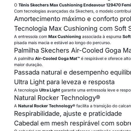
O
Tênis Skechers Max Cushioning Endeavour 129470 Fem
Com tecnologias avançadas da Skechers, o modelo contribu
Amortecimento máximo e conforto pro
Tecnologia Max Cushioning com Soft S
A entressola com
Max Cushioning
associada à espuma
Soft
pisada mais macia e estável ao longo do percurso.
Palmilha Skechers Air-Cooled Goga M
A palmilha
Air-Cooled Goga Mat™
é respirável e oferece alt
maior duração.
Passada natural e desempenho equilib
Ultra Light para leveza e resposta
A tecnologia
Ultra Light
garante uma entressola leve e respo
Natural Rocker Technology®
A
Natural Rocker Technology®
facilita a transição do cal
Respirabilidade, ajuste e praticidade
Cabedal em mesh respirável com sobr