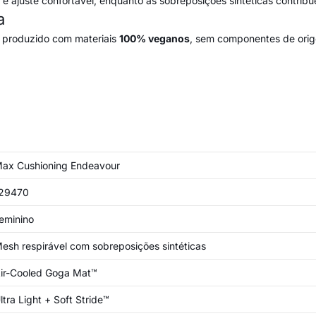
e ajuste confortável, enquanto as sobreposições sintéticas contribu
a
e produzido com materiais
100% veganos
, sem componentes de orig
ax Cushioning Endeavour
29470
eminino
esh respirável com sobreposições sintéticas
ir-Cooled Goga Mat™
ltra Light + Soft Stride™