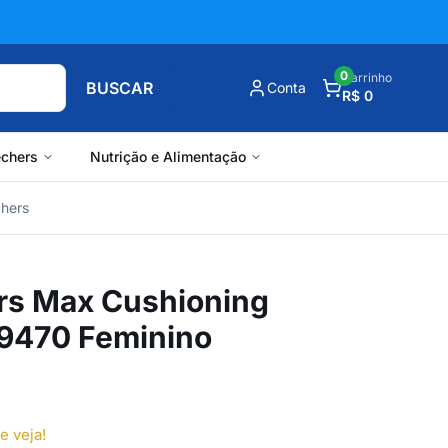
0
Carrinho
BUSCAR
Conta
R$ 0
chers
Nutrição e Alimentação
chers
rs Max Cushioning
9470 Feminino
e veja!