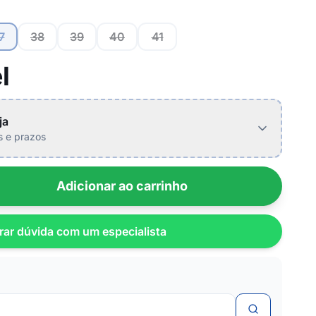
7
38
39
40
41
l
ja
is e prazos
Adicionar ao carrinho
rar dúvida com um especialista