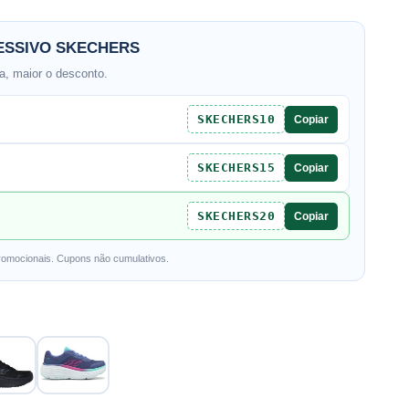
SSIVO SKECHERS
, maior o desconto.
SKECHERS10
Copiar
SKECHERS15
Copiar
SKECHERS20
Copiar
romocionais. Cupons não cumulativos.