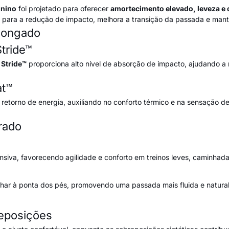
inino
foi projetado para oferecer
amortecimento elevado, leveza e 
i para a redução de impacto, melhora a transição da passada e ma
longado
tride™
 Stride™
proporciona alto nível de absorção de impacto, ajudando a 
at™
o retorno de energia, auxiliando no conforto térmico e na sensação
rado
nsiva, favorecendo agilidade e conforto em treinos leves, caminhada
canhar à ponta dos pés, promovendo uma passada mais fluida e natur
eposições