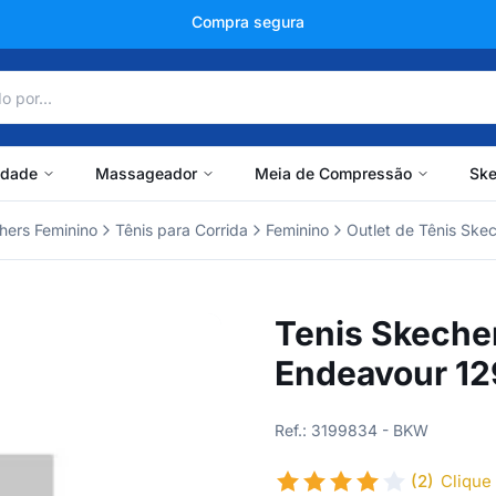
+150 mil avaliações
idade
Massageador
Meia de Compressão
Ske
hers Feminino
Tênis para Corrida
Feminino
Outlet de Tênis Ske
Tenis Skeche
Endeavour 12
Ref.: 3199834 - BKW
(2)
Clique 