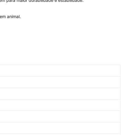
em para maior durabilidade e estabilidade.
em animal.