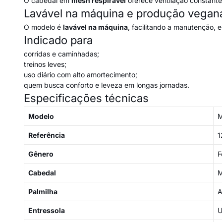
O cabedal em
mesh respirável
oferece ventilação constante 
Lavável na máquina e produção vegan
O modelo é
lavável na máquina
, facilitando a manutenção, 
Indicado para
corridas e caminhadas;
treinos leves;
uso diário com alto amortecimento;
quem busca conforto e leveza em longas jornadas.
Especificações técnicas
Modelo
M
Referência
1
Gênero
F
Cabedal
M
Palmilha
A
Entressola
U