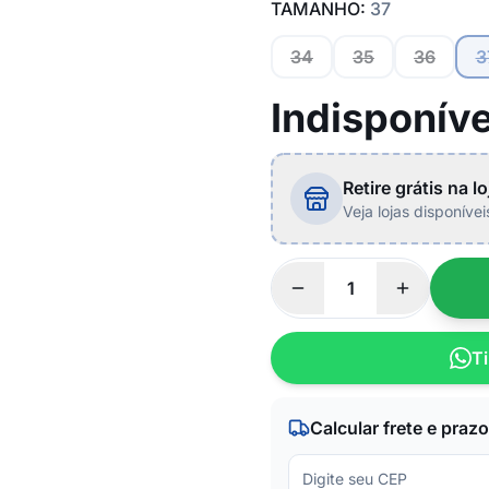
TAMANHO:
37
34
35
36
3
Indisponíve
Retire grátis na lo
Veja lojas disponíve
Ti
Calcular frete e prazo