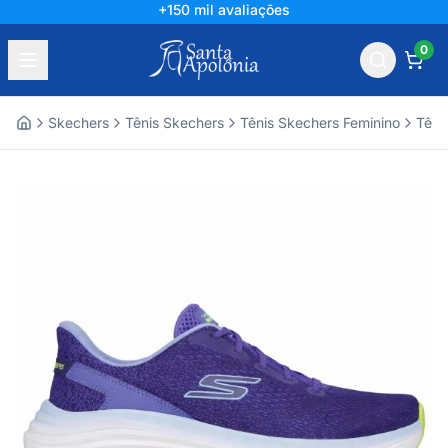
+150 mil avaliações
0
Skechers
Tênis Skechers
Tênis Skechers Feminino
Têni
Home