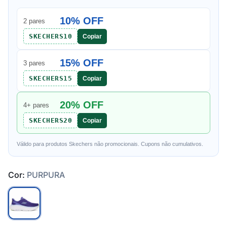
10% OFF
2 pares
SKECHERS10
Copiar
15% OFF
3 pares
SKECHERS15
Copiar
20% OFF
4+ pares
SKECHERS20
Copiar
Válido para produtos Skechers não promocionais. Cupons não cumulativos.
Cor:
PURPURA