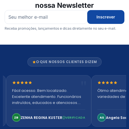
nossa Newsletter
Inscrever
Receba promoções, lançamentos e dicas diretamente no seu e-mail.
O QUE NOSSOS CLIENTES DIZEM
Nota 5 de 5 estrelas
Nota 5 de 5 es
Fácil acesso. Bem localizado.
Ótimo atendime
Excelente atendimento. Funcionários
variedades de p
instruídos, educados e atenciosos.
Ambiente arejado, espaçoso e
confortável. Perfeito!
ZENHA REGINA KUSTER
Angela Soa
ZR
VERIFICADA
AS