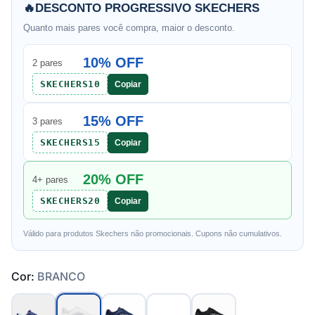
🔥
DESCONTO PROGRESSIVO SKECHERS
Quanto mais pares você compra, maior o desconto.
10% OFF
2 pares
SKECHERS10
Copiar
15% OFF
3 pares
SKECHERS15
Copiar
20% OFF
4+ pares
SKECHERS20
Copiar
Válido para produtos Skechers não promocionais. Cupons não cumulativos.
Cor:
BRANCO