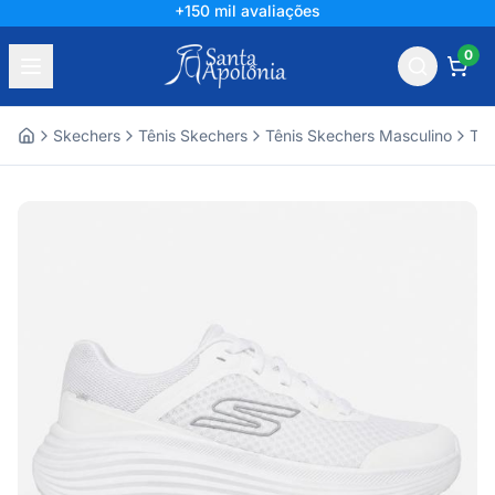
+150 mil avaliações
0
Skechers
Tênis Skechers
Tênis Skechers Masculino
Tên
Home