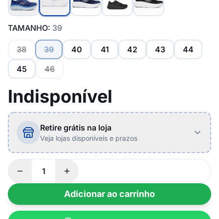
TAMANHO:
39
38
39
40
41
42
43
44
45
46
Indisponível
Retire grátis na loja
Veja lojas disponíveis e prazos
Adicionar ao carrinho