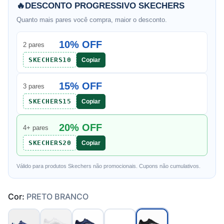
🔥
DESCONTO PROGRESSIVO SKECHERS
Quanto mais pares você compra, maior o desconto.
10% OFF
2 pares
SKECHERS10
Copiar
15% OFF
3 pares
SKECHERS15
Copiar
20% OFF
4+ pares
SKECHERS20
Copiar
Válido para produtos Skechers não promocionais. Cupons não cumulativos.
Cor:
PRETO BRANCO