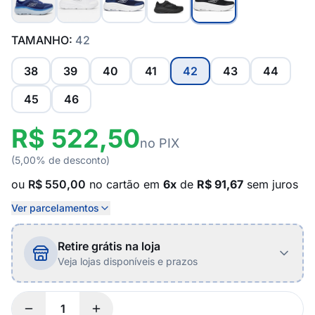
TAMANHO:
42
38
39
40
41
42
43
44
45
46
R$ 522,50
no PIX
(5,00% de desconto)
ou
R$ 550,00
no cartão em
6x
de
R$ 91,67
sem juros
Ver parcelamentos
Retire grátis na loja
Veja lojas disponíveis e prazos