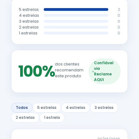
5 estrelas
2
4 estrelas
0
3 estrelas
0
2 estrelas
0
1 estrelas
0
Confiável
100%
dos clientes
via
recomendam
Reclame
este produto
AQUI
Todos
5 estrelas
4 estrelas
3 estrelas
2 estrelas
1 estrela