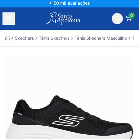
+150 mil avaliações
0
Skechers
Tênis Skechers
Tênis Skechers Masculino
Tên
Home