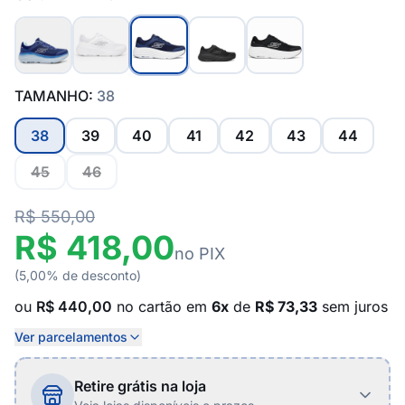
TAMANHO:
38
38
39
40
41
42
43
44
45
46
R$ 550,00
R$ 418,00
no PIX
(5,00% de desconto)
ou
R$ 440,00
no cartão em
6x
de
R$ 73,33
sem juros
Ver parcelamentos
Retire grátis na loja