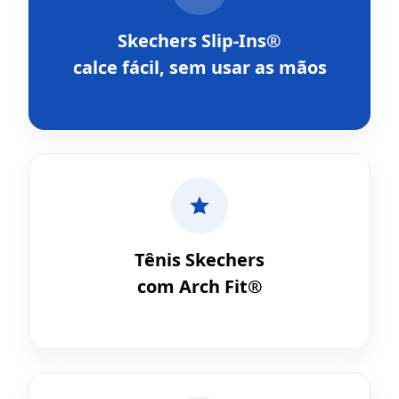
Skechers Slip-Ins®
calce fácil, sem usar as mãos
Tênis Skechers
com Arch Fit®