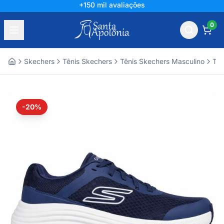
+150 mil avaliações
0
Skechers
Tênis Skechers
Tênis Skechers Masculino
Tên
Home
-20%