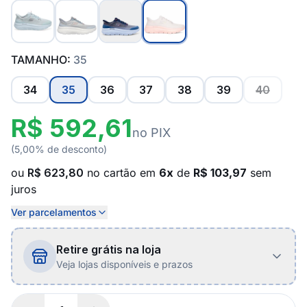
TAMANHO:
35
34
35
36
37
38
39
40
R$ 592,61
no PIX
(5,00% de desconto)
ou
R$ 623,80
no cartão em
6x
de
R$ 103,97
sem
juros
Ver parcelamentos
Retire grátis na loja
Veja lojas disponíveis e prazos