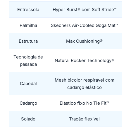
Entressola
Hyper Burst® com Soft Stride™
Palmilha
Skechers Air-Cooled Goga Mat™
Estrutura
Max Cushioning®
Tecnologia de
Natural Rocker Technology®
passada
Mesh bicolor respirável com
Cabedal
cadarço elástico
Cadarço
Elástico fixo No Tie Fit™
Solado
Tração flexível