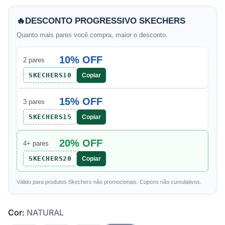
🔥
DESCONTO PROGRESSIVO SKECHERS
Quanto mais pares você compra, maior o desconto.
10% OFF
2 pares
SKECHERS10
Copiar
15% OFF
3 pares
SKECHERS15
Copiar
20% OFF
4+ pares
SKECHERS20
Copiar
Válido para produtos Skechers não promocionais. Cupons não cumulativos.
Cor:
NATURAL