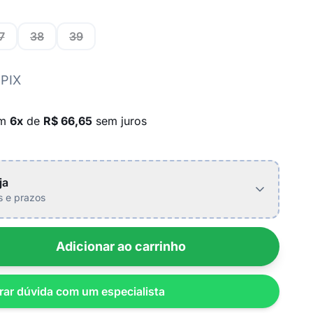
7
38
39
 PIX
em
6x
de
R$ 66,65
sem juros
ja
is e prazos
Adicionar ao carrinho
rar dúvida com um especialista