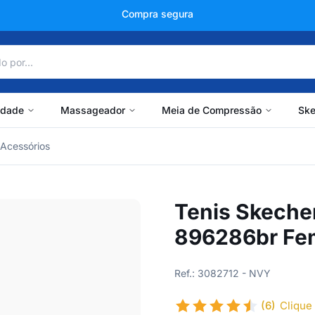
+150 mil avaliações
idade
Massageador
Meia de Compressão
Ske
Acessórios
Tenis Skecher
896286br Fe
Ref.: 3082712 - NVY
(6)
Clique 