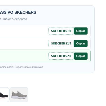
SSIVO SKECHERS
, maior o desconto.
SKECHERS10
Copiar
SKECHERS15
Copiar
SKECHERS20
Copiar
romocionais. Cupons não cumulativos.