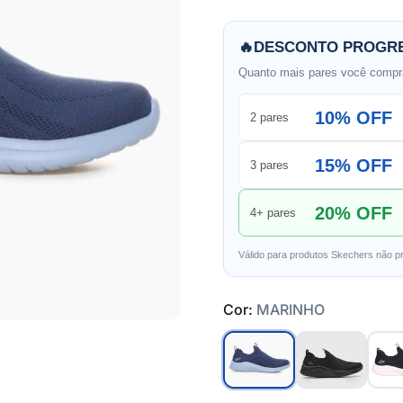
🔥
DESCONTO PROGRE
Quanto mais pares você compra
10% OFF
2 pares
15% OFF
3 pares
20% OFF
4+ pares
Válido para produtos Skechers não p
Cor:
MARINHO