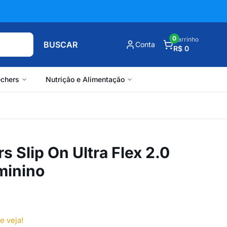
0
Carrinho
BUSCAR
Conta
R$ 0
chers
Nutrição e Alimentação
s Slip On Ultra Flex 2.0
minino
e veja!