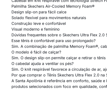
Cabedal em knit respirável com tecnologia Stretch F
Palmilha Skechers Air-Cooled Memory Foam®
Design slip-on para fácil calce
Solado flexível para movimentos naturais
Construção leve e confortável
Visual moderno e feminino
Dúvidas frequentes sobre o Skechers Ultra Flex 2.0 
Esse tênis é confortável para uso prolongado?
Sim. A combinação de palmilha Memory Foam®, cabed
O modelo é fácil de calçar?
Sim. O design slip-on permite calçar e retirar o têni
O cabedal ajuda a ventilar os pés?
Sim. O knit respirável favorece a circulação de ar, a
Por que comprar o Tênis Skechers Ultra Flex 2.0 na
A Santa Apolônia é referência em conforto, saúde e
produtos selecionados com foco em qualidade, confi