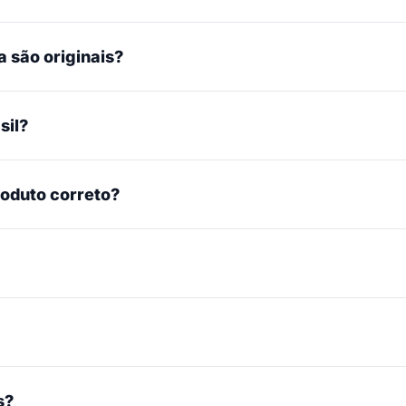
 são originais?
sil?
roduto correto?
s?