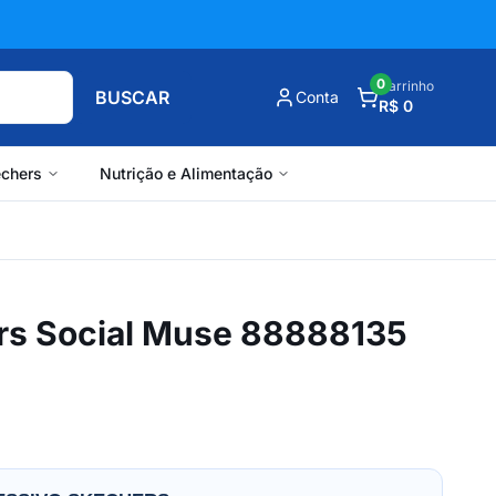
0
Carrinho
BUSCAR
Conta
R$ 0
chers
Nutrição e Alimentação
rs Social Muse 88888135