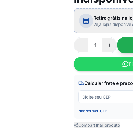
Retire grátis na lo
Veja lojas disponíve
Ti
Calcular frete e prazo
Não sei meu CEP
Compartilhar produto