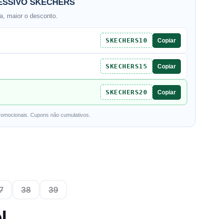
SSIVO SKECHERS
, maior o desconto.
SKECHERS10
Copiar
SKECHERS15
Copiar
SKECHERS20
Copiar
romocionais. Cupons não cumulativos.
7
38
39
l