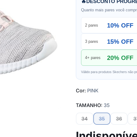
🔥
DESCONTO PROGRE
Quanto mais pares você compra
10% OFF
2 pares
15% OFF
3 pares
20% OFF
4+ pares
Válido para produtos Skechers não p
Cor:
PINK
TAMANHO:
35
34
35
36
3
Indisponíve