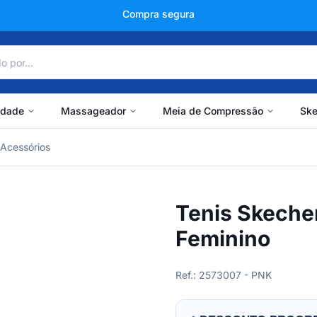
+150 mil avaliações
idade
Massageador
Meia de Compressão
Ske
Acessórios
Tenis Skeche
Feminino
Ref.: 2573007 - PNK