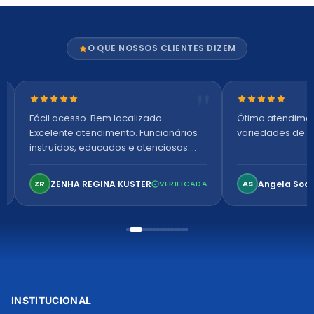
O QUE NOSSOS CLIENTES DIZEM
Nota 5 de 5 estrelas
Nota 5 de 5 es
Fácil acesso. Bem localizado.
Ótimo atendime
Excelente atendimento. Funcionários
variedades de p
instruídos, educados e atenciosos.
Ambiente arejado, espaçoso e
confortável. Perfeito!
ZENHA REGINA KUSTER
Angela Soa
ZR
VERIFICADA
AS
INSTITUCIONAL