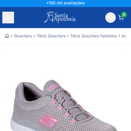
+150 mil avaliações
0
Skechers
Tênis Skechers
Tênis Skechers Feminino
Aces
Home