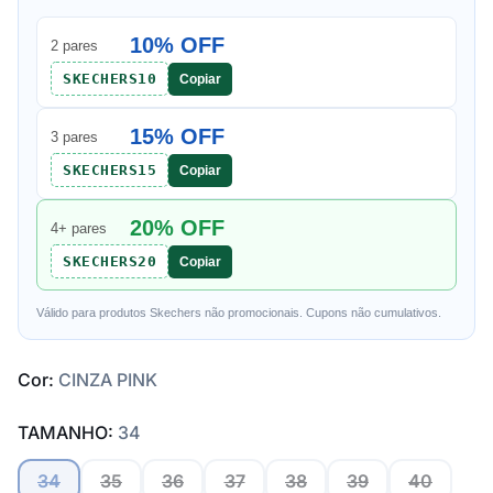
10% OFF
2 pares
SKECHERS10
Copiar
15% OFF
3 pares
SKECHERS15
Copiar
20% OFF
4+ pares
SKECHERS20
Copiar
Válido para produtos Skechers não promocionais. Cupons não cumulativos.
Cor:
CINZA PINK
TAMANHO:
34
34
35
36
37
38
39
40