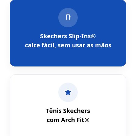
Skechers Slip-Ins®
calce fácil, sem usar as mãos
Tênis Skechers
com Arch Fit®