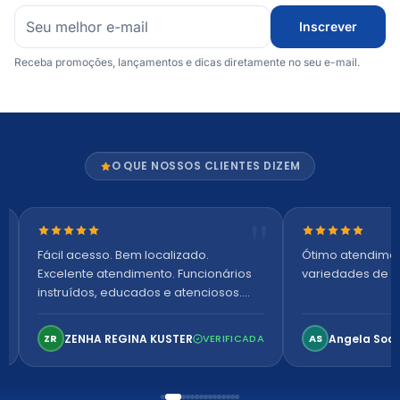
Inscrever
Receba promoções, lançamentos e dicas diretamente no seu e-mail.
O QUE NOSSOS CLIENTES DIZEM
Nota 5 de 5 estrelas
Nota 5 de 5 es
Fácil acesso. Bem localizado.
Ótimo atendime
Excelente atendimento. Funcionários
variedades de p
instruídos, educados e atenciosos.
Ambiente arejado, espaçoso e
confortável. Perfeito!
ZENHA REGINA KUSTER
Angela Soa
ZR
VERIFICADA
AS