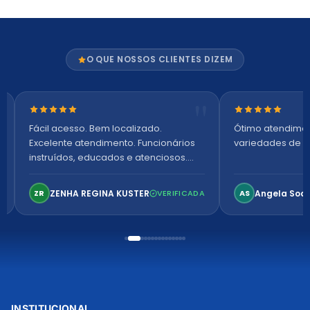
O QUE NOSSOS CLIENTES DIZEM
Nota 5 de 5 estrelas
Nota 5 de 5 es
Fácil acesso. Bem localizado.
Ótimo atendime
Excelente atendimento. Funcionários
variedades de p
instruídos, educados e atenciosos.
Ambiente arejado, espaçoso e
confortável. Perfeito!
ZENHA REGINA KUSTER
Angela Soa
ZR
VERIFICADA
AS
INSTITUCIONAL