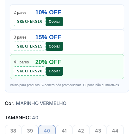
10% OFF
2 pares
SKECHERS10
Copiar
15% OFF
3 pares
SKECHERS15
Copiar
20% OFF
4+ pares
SKECHERS20
Copiar
Válido para produtos Skechers não promocionais. Cupons não cumulativos.
Cor:
MARINHO VERMELHO
TAMANHO:
40
38
39
40
41
42
43
44