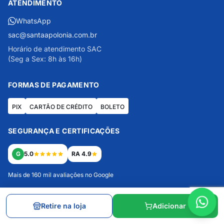
ATENDIMENTO
WhatsApp
sac@santaapolonia.com.br
Horário de atendimento SAC
(Seg a Sex: 8h às 16h)
FORMAS DE PAGAMENTO
PIX
CARTÃO DE CRÉDITO
BOLETO
SEGURANÇA E CERTIFICAÇÕES
G
5.0
RA 4.9
Mais de 160 mil avaliações no Google
CONECTE-SE COM A SANTA APOLÔNIA
Retire na loja
Adicionar