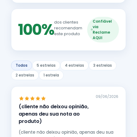
Confiável
100%
dos clientes
via
recomendam
Reclame
este produto
AQUI
Todos
5 estrelas
4 estrelas
3 estrelas
2 estrelas
1 estrela
09/06/2026
(cliente não deixou opinião,
apenas deu sua nota ao
produto)
(cliente não deixou opinião, apenas deu sua