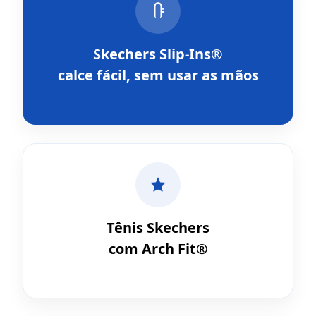
Skechers Slip-Ins®
calce fácil, sem usar as mãos
Tênis Skechers
com Arch Fit®