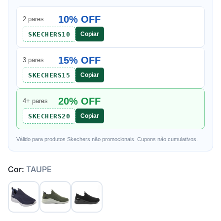
10% OFF
2 pares
SKECHERS10
Copiar
15% OFF
3 pares
SKECHERS15
Copiar
20% OFF
4+ pares
SKECHERS20
Copiar
Válido para produtos Skechers não promocionais. Cupons não cumulativos.
Cor:
TAUPE