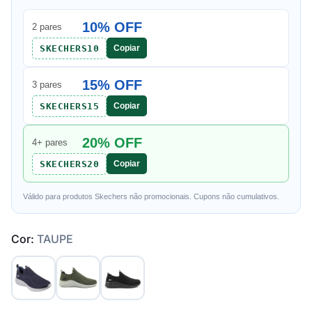
10% OFF
2 pares
SKECHERS10
Copiar
15% OFF
3 pares
SKECHERS15
Copiar
20% OFF
4+ pares
SKECHERS20
Copiar
Válido para produtos Skechers não promocionais. Cupons não cumulativos.
Cor:
TAUPE