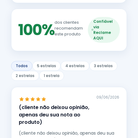
Confiável
100%
dos clientes
via
recomendam
Reclame
este produto
AQUI
Todos
5 estrelas
4 estrelas
3 estrelas
2 estrelas
1 estrela
09/06/2026
(cliente não deixou opinião,
apenas deu sua nota ao
produto)
(cliente não deixou opinião, apenas deu sua