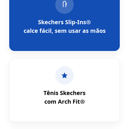
Skechers Slip-Ins®
calce fácil, sem usar as mãos
Tênis Skechers
com Arch Fit®