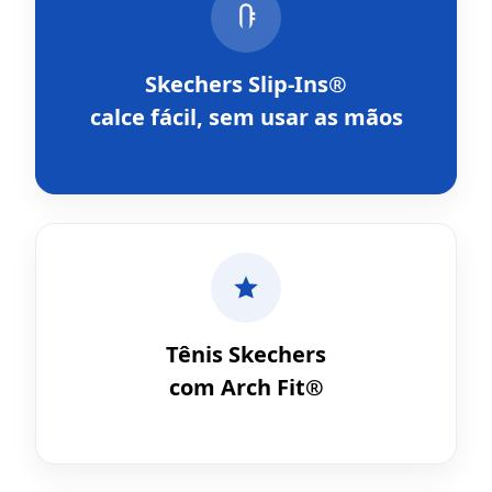
Skechers Slip-Ins®
calce fácil, sem usar as mãos
Tênis Skechers
com Arch Fit®