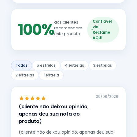
Confiável
100%
dos clientes
via
recomendam
Reclame
este produto
AQUI
Todos
5 estrelas
4 estrelas
3 estrelas
2 estrelas
1 estrela
09/06/2026
(cliente não deixou opinião,
apenas deu sua nota ao
produto)
(cliente não deixou opinião, apenas deu sua