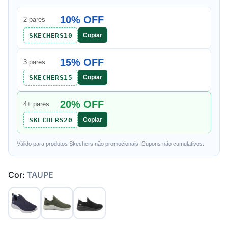
10% OFF
2 pares
SKECHERS10
Copiar
15% OFF
3 pares
SKECHERS15
Copiar
20% OFF
4+ pares
SKECHERS20
Copiar
Válido para produtos Skechers não promocionais. Cupons não cumulativos.
Cor:
TAUPE