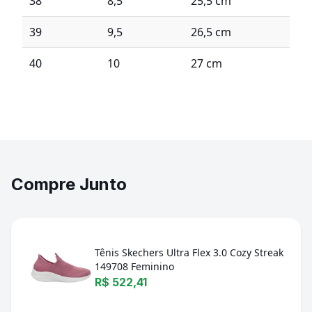
38
8,5
25,5 cm
39
9,5
26,5 cm
40
10
27 cm
Compre Junto
Tênis Skechers Ultra Flex 3.0 Cozy Streak
149708 Feminino
R$ 522,41