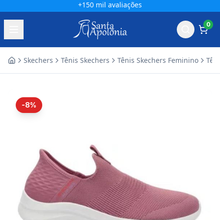
+150 mil avaliações
0
Skechers
Tênis Skechers
Tênis Skechers Feminino
Têni
Home
-8%