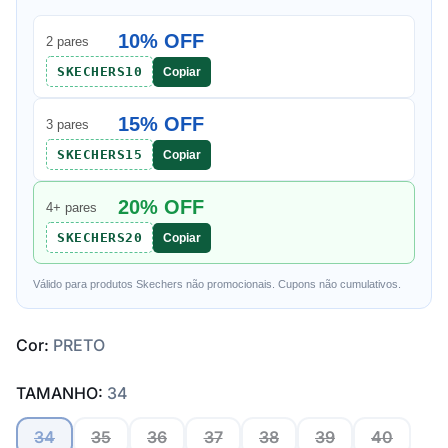
10% OFF
2 pares
SKECHERS10
Copiar
15% OFF
3 pares
SKECHERS15
Copiar
20% OFF
4+ pares
SKECHERS20
Copiar
Válido para produtos Skechers não promocionais. Cupons não cumulativos.
Cor:
PRETO
TAMANHO:
34
34
35
36
37
38
39
40