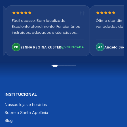
Nota 5 de 5 estrelas
Nota 5 de 5 es
Fácil acesso. Bem localizado.
Ótimo atendime
Excelente atendimento. Funcionários
variedades de p
instruídos, educados e atenciosos.
Ambiente arejado, espaçoso e
confortável. Perfeito!
ZENHA REGINA KUSTER
Angela Soa
ZR
VERIFICADA
AS
INSTITUCIONAL
Nossas lojas e horários
Sobre a Santa Apolônia
Blog