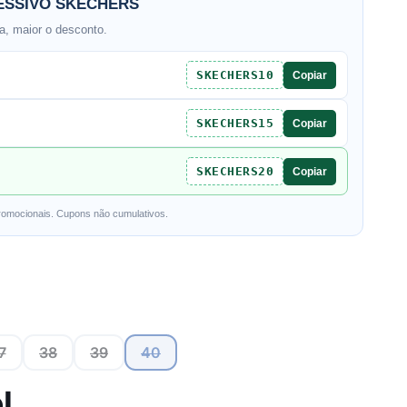
SSIVO SKECHERS
, maior o desconto.
SKECHERS10
Copiar
SKECHERS15
Copiar
SKECHERS20
Copiar
romocionais. Cupons não cumulativos.
7
38
39
40
l