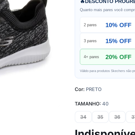
🔥
DESCONTO PROGRE
Quanto mais pares você compra
10% OFF
2 pares
15% OFF
3 pares
20% OFF
4+ pares
Válido para produtos Skechers não p
Cor:
PRETO
TAMANHO:
40
34
35
36
3
Indisponíve