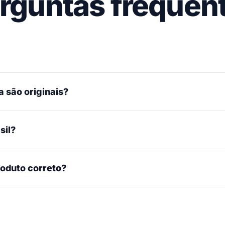
rguntas frequen
 são originais?
sil?
roduto correto?