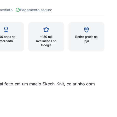
 imediato
Pagamento seguro
60 anos no
+150 mil
Retire grátis na
mercado
avaliações no
loja
Google
l feito em um macio Skech-Knit, colarinho com