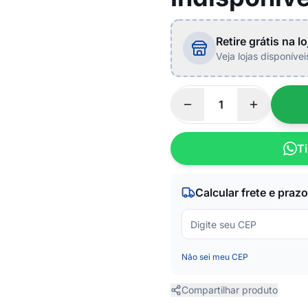
Retire grátis na lo
Veja lojas disponíve
Ti
Calcular frete e prazo
Não sei meu CEP
Compartilhar produto