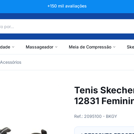
+150 mil avaliações
idade
Massageador
Meia de Compressão
Ske
Acessórios
Tenis Skecher
12831 Femini
Ref.: 2095100 - BKGY