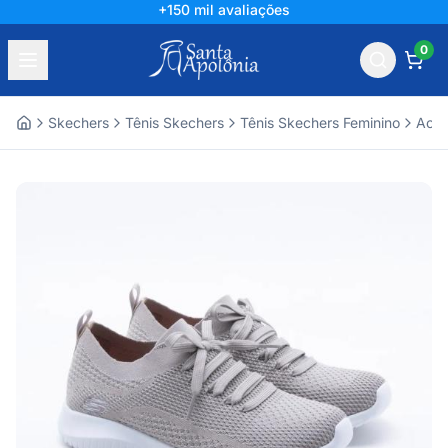
+150 mil avaliações
0
Skechers
Tênis Skechers
Tênis Skechers Feminino
Aces
Home