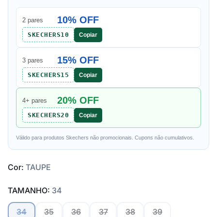
10% OFF
2 pares
SKECHERS10
Copiar
15% OFF
3 pares
SKECHERS15
Copiar
20% OFF
4+ pares
SKECHERS20
Copiar
Válido para produtos Skechers não promocionais. Cupons não cumulativos.
Cor:
TAUPE
TAMANHO:
34
34
35
36
37
38
39