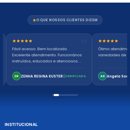
O QUE NOSSOS CLIENTES DIZEM
Nota 5 de 5 estrelas
Nota 5 de 5 es
Fácil acesso. Bem localizado.
Ótimo atendime
Excelente atendimento. Funcionários
variedades de p
instruídos, educados e atenciosos.
Ambiente arejado, espaçoso e
confortável. Perfeito!
ZENHA REGINA KUSTER
Angela Soa
ZR
VERIFICADA
AS
INSTITUCIONAL