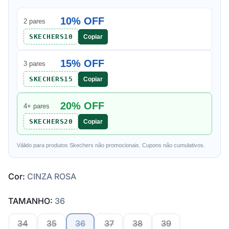
10% OFF
2 pares
SKECHERS10
Copiar
15% OFF
3 pares
SKECHERS15
Copiar
20% OFF
4+ pares
SKECHERS20
Copiar
Válido para produtos Skechers não promocionais. Cupons não cumulativos.
Cor:
CINZA ROSA
TAMANHO:
36
34
35
36
37
38
39