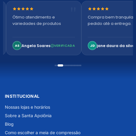
Nota 5 de 5 estrelas
Nota 5 de 5 estrelas
Ótimo atendimento e
Compra bem tranquila,
variedades de produtos
pedido até a entrega.
Angela Soares
jane daura da silvei
AS
VERIFICADA
JD
INSTITUCIONAL
Nossas lojas e horários
Sobre a Santa Apolônia
Blog
Como escolher a meia de compressão