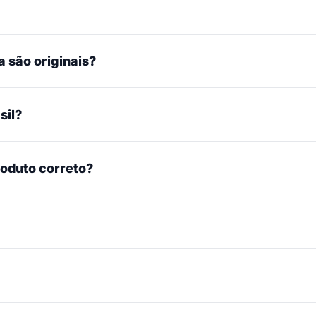
 são originais?
sil?
roduto correto?