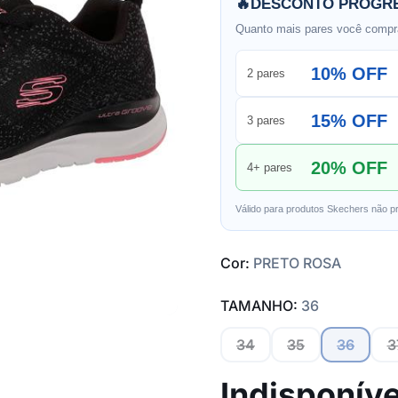
🔥
DESCONTO PROGRE
Quanto mais pares você compra
10% OFF
2 pares
15% OFF
3 pares
20% OFF
4+ pares
Válido para produtos Skechers não p
Cor:
PRETO ROSA
TAMANHO:
36
34
35
36
3
Indisponíve