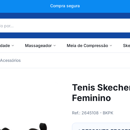
+150 mil avaliações
idade
Massageador
Meia de Compressão
Ske
Acessórios
Tenis Skeche
Feminino
Ref.: 2645108 - BKPK