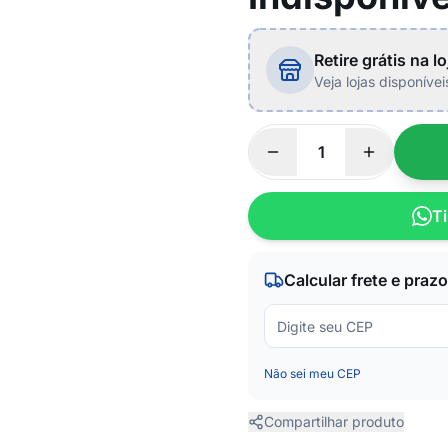
Retire grátis na lo
Veja lojas disponíve
Ti
Calcular frete e prazo
Não sei meu CEP
Compartilhar produto