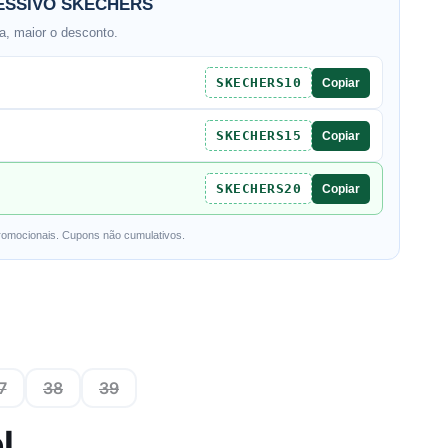
SSIVO SKECHERS
, maior o desconto.
SKECHERS10
Copiar
SKECHERS15
Copiar
SKECHERS20
Copiar
romocionais. Cupons não cumulativos.
7
38
39
l