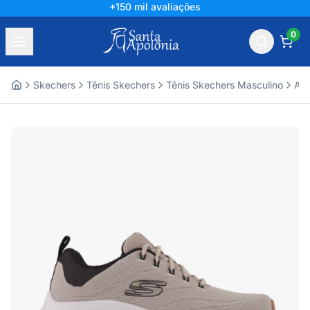
+150 mil avaliações
0
Skechers
Tênis Skechers
Tênis Skechers Masculino
Ace
Home