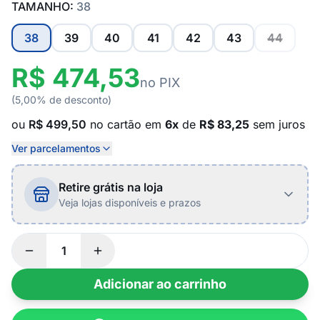
TAMANHO:
38
38
39
40
41
42
43
44
R$ 474,53
no PIX
(5,00% de desconto)
ou
R$ 499,50
no cartão em
6x
de
R$ 83,25
sem juros
Ver parcelamentos
Retire grátis na loja
Veja lojas disponíveis e prazos
Adicionar ao carrinho