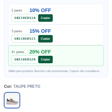
10% OFF
2 pares
SKECHERS10
Copiar
15% OFF
3 pares
SKECHERS15
Copiar
20% OFF
4+ pares
SKECHERS20
Copiar
Válido para produtos Skechers não promocionais. Cupons não cumulativos.
Cor:
TAUPE PRETO