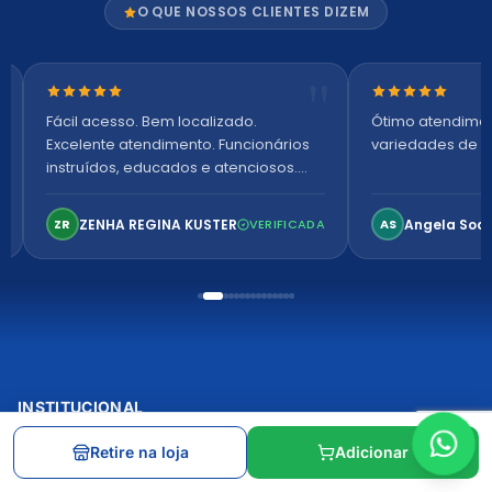
O QUE NOSSOS CLIENTES DIZEM
Nota 5 de 5 estrelas
Nota 5 de 5 es
Fácil acesso. Bem localizado.
Ótimo atendime
Excelente atendimento. Funcionários
variedades de p
instruídos, educados e atenciosos.
Ambiente arejado, espaçoso e
confortável. Perfeito!
ZENHA REGINA KUSTER
Angela Soa
ZR
VERIFICADA
AS
INSTITUCIONAL
Nossas lojas e horários
Retire na loja
Adicionar
Sobre a Santa Apolônia