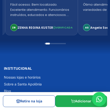
Fácil acesso. Bem localizado.
Ótimo atendime
Excelente atendimento. Funcionários
variedades de p
instruídos, educados e atenciosos.
Ambiente arejado, espaçoso e
confortável. Perfeito!
ZENHA REGINA KUSTER
Angela Soa
ZR
VERIFICADA
AS
INSTITUCIONAL
Nossas lojas e horários
Sobre a Santa Apolônia
Blog
Como escolher a meia de compressão
Retire na loja
Adicionar
Aluguel de Equipamentos