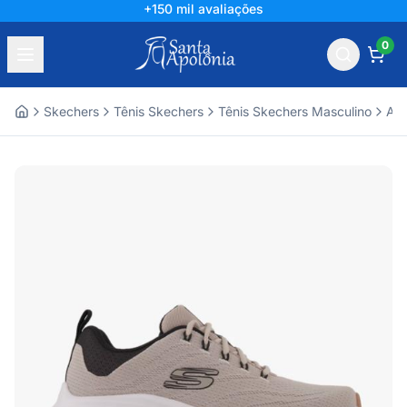
+150 mil avaliações
0
Skechers
Tênis Skechers
Tênis Skechers Masculino
Ace
Home