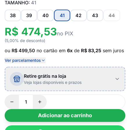
TAMANHO:
41
38
39
40
41
42
43
44
R$ 474,53
no PIX
(5,00% de desconto)
ou
R$ 499,50
no cartão em
6x
de
R$ 83,25
sem juros
Ver parcelamentos
Retire grátis na loja
Veja lojas disponíveis e prazos
Adicionar ao carrinho