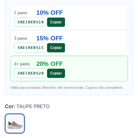
10% OFF
2 pares
SKECHERS10
Copiar
15% OFF
3 pares
SKECHERS15
Copiar
20% OFF
4+ pares
SKECHERS20
Copiar
Válido para produtos Skechers não promocionais. Cupons não cumulativos.
Cor:
TAUPE PRETO