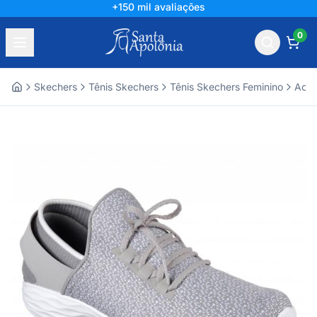
+150 mil avaliações
0
Skechers
Tênis Skechers
Tênis Skechers Feminino
Aces
Home