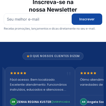
Inscreva-se na
nossa Newsletter
Inscrever
Receba promoções, lançamentos e dicas diretamente no seu e-mail.
O QUE NOSSOS CLIENTES DIZEM
Nota 5 de 5 estrelas
Nota 5 de 5 es
Fácil acesso. Bem localizado.
Ótimo atendime
Excelente atendimento. Funcionários
variedades de p
instruídos, educados e atenciosos.
Ambiente arejado, espaçoso e
confortável. Perfeito!
ZENHA REGINA KUSTER
Angela Soa
ZR
VERIFICADA
AS