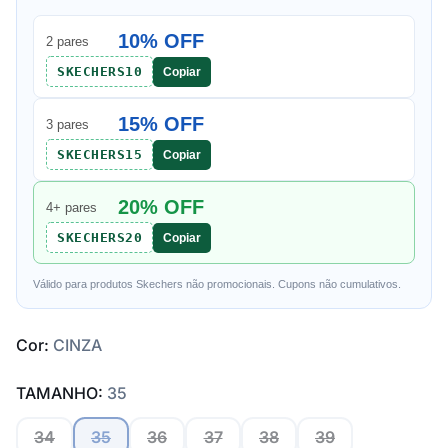
10% OFF
2 pares
SKECHERS10
Copiar
15% OFF
3 pares
SKECHERS15
Copiar
20% OFF
4+ pares
SKECHERS20
Copiar
Válido para produtos Skechers não promocionais. Cupons não cumulativos.
Cor:
CINZA
TAMANHO:
35
34
35
36
37
38
39