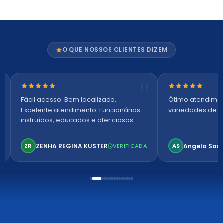
O QUE NOSSOS CLIENTES DIZEM
Nota 5 de 5 estrelas
Nota 5 de 5 es
Fácil acesso. Bem localizado.
Ótimo atendime
Excelente atendimento. Funcionários
variedades de p
instruídos, educados e atenciosos.
Ambiente arejado, espaçoso e
confortável. Perfeito!
ZENHA REGINA KUSTER
Angela Soa
ZR
VERIFICADA
AS