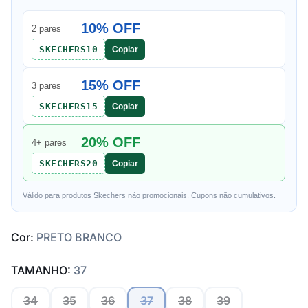
10% OFF
2 pares
SKECHERS10
Copiar
15% OFF
3 pares
SKECHERS15
Copiar
20% OFF
4+ pares
SKECHERS20
Copiar
Válido para produtos Skechers não promocionais. Cupons não cumulativos.
Cor:
PRETO BRANCO
TAMANHO:
37
34
35
36
37
38
39