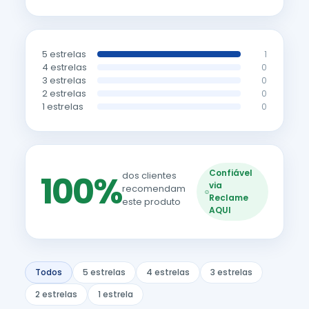
5 estrelas
1
4 estrelas
0
3 estrelas
0
2 estrelas
0
1 estrelas
0
Confiável
100%
dos clientes
via
recomendam
Reclame
este produto
AQUI
Todos
5 estrelas
4 estrelas
3 estrelas
2 estrelas
1 estrela