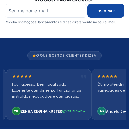
Inscrever
Receba promoções, lançamentos e dicas diretamente no seu e-mail.
O QUE NOSSOS CLIENTES DIZEM
Nota 5 de 5 estrelas
Nota 5 de 5 es
Fácil acesso. Bem localizado.
Ótimo atendime
Excelente atendimento. Funcionários
variedades de p
instruídos, educados e atenciosos.
Ambiente arejado, espaçoso e
confortável. Perfeito!
ZENHA REGINA KUSTER
Angela Soa
ZR
VERIFICADA
AS