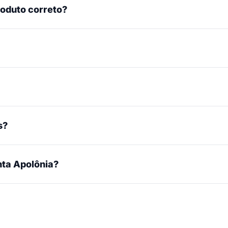
roduto correto?
s?
ta Apolônia?