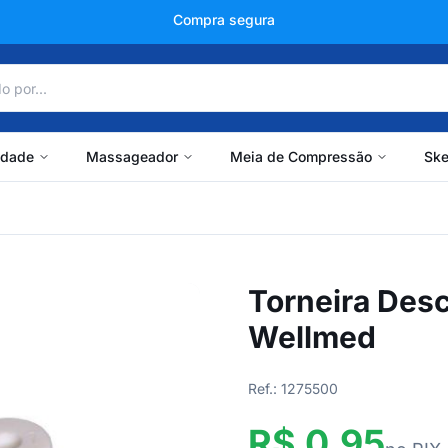
+150 mil avaliações
idade
Massageador
Meia de Compressão
Ske
Torneira Desc
Wellmed
Ref.: 1275500
R$ 0,95