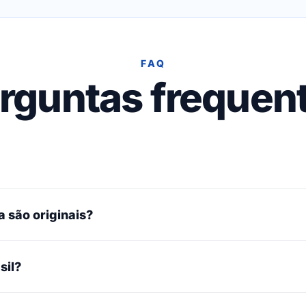
FAQ
rguntas frequen
 são originais?
sil?