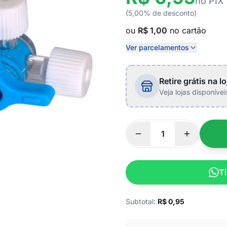
no PIX
(5,00% de desconto)
ou
R$ 1,00
no cartão
Ver parcelamentos
Retire grátis na lo
Veja lojas disponíve
Ti
Subtotal:
R$
0,95