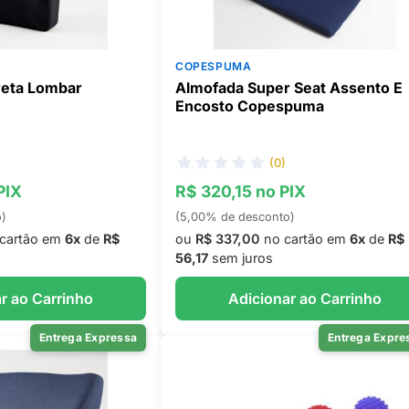
COPESPUMA
reta Lombar
Almofada Super Seat Assento E
Encosto Copespuma
(0)
PIX
R$ 320,15 no PIX
o)
(5,00% de desconto)
cartão em
6x
de
R$
ou
R$ 337,00
no cartão em
6x
de
R$
56,17
sem juros
r ao Carrinho
Adicionar ao Carrinho
Entrega Expressa
Entrega Expre