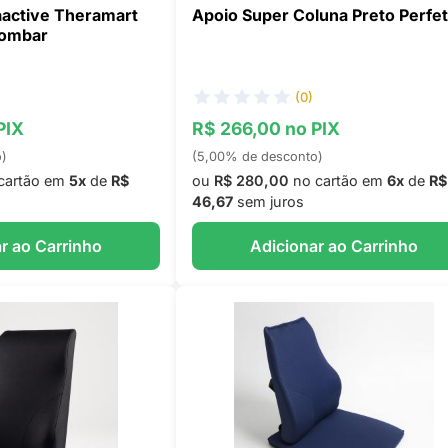
active Theramart
Apoio Super Coluna Preto Perfet
Lombar
(0)
PIX
R$ 266,00 no PIX
o)
(5,00% de desconto)
cartão em
5x
de
R$
ou
R$ 280,00
no cartão em
6x
de
R$
46,67
sem juros
r ao Carrinho
Adicionar ao Carrinho