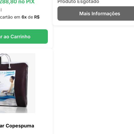
 288,80 no PIX
Produto Esgotado
o)
Mais Informações
cartão em
6x
de
R$
r ao Carrinho
ar Copespuma