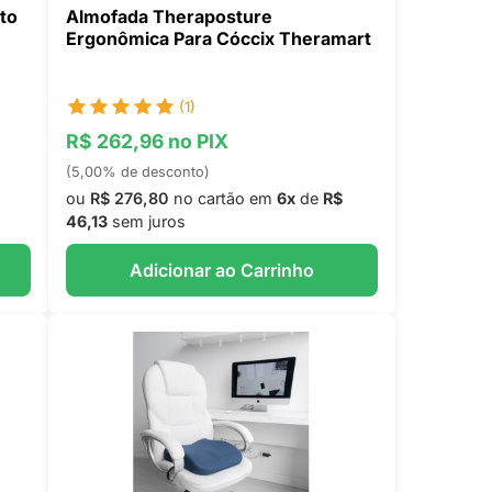
to
Almofada Theraposture
Ergonômica Para Cóccix Theramart
(1)
R$ 262,96 no PIX
(5,00% de desconto)
ou
R$ 276,80
no cartão em
6x
de
R$
46,13
sem juros
Adicionar ao Carrinho