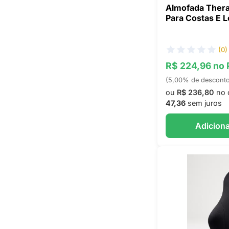
Almofada Thera
Para Costas E 
(0)
R$ 224,96 no 
(5,00% de descont
ou
R$ 236,80
no 
47,36
sem juros
Adiciona