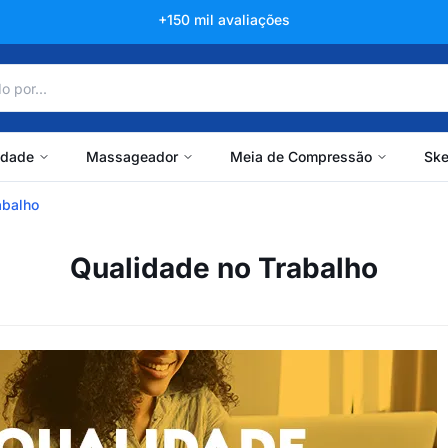
+150 mil avaliações
idade
Massageador
Meia de Compressão
Ske
abalho
Qualidade no Trabalho