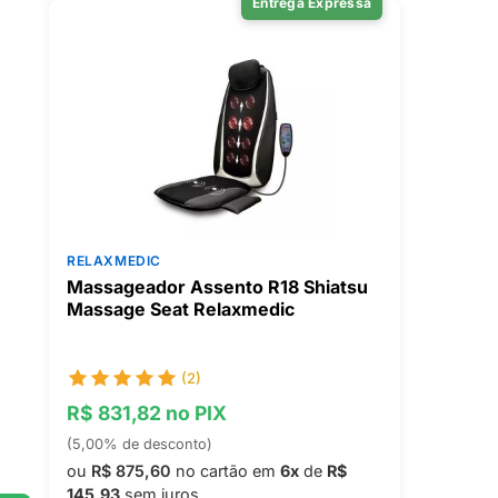
Entrega Expressa
RELAXMEDIC
Massageador Assento R18 Shiatsu
Massage Seat Relaxmedic
(2)
R$ 831,82 no PIX
(5,00% de desconto)
ou
R$ 875,60
no cartão em
6x
de
R$
145,93
sem juros