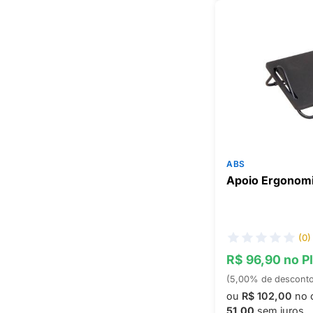
ABS
Apoio Ergonomi
(0)
R$ 96,90 no P
(5,00% de descont
ou
R$ 102,00
no 
51,00
sem juros