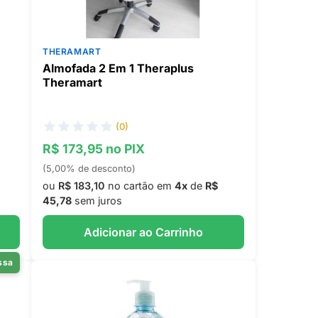
THERAMART
Almofada 2 Em 1 Theraplus
Theramart
(0)
R$ 173,95 no PIX
(5,00% de desconto)
ou
R$ 183,10
no cartão em
4x
de
R$
45,78
sem juros
Adicionar ao Carrinho
ssa