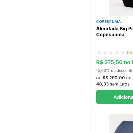
COPESPUMA
Almofada Big P
Copespuma
(0)
R$ 275,50 no 
(5,00% de descont
ou
R$ 290,00
no 
48,33
sem juros
Adiciona