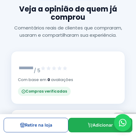
Veja a opinião de quem já
comprou
Comentários reais de clientes que compraram,
usaram e compartilharam sua experiência.
—
/ 5
Com base em
0
avaliações
Compras verificadas
5 estrelas
0
Retire na loja
Adicionar
4 estrelas
0
3 estrelas
0