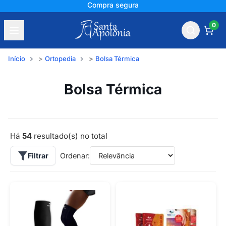
+150 mil avaliações
0
Início
Ortopedia
Bolsa Térmica
Bolsa Térmica
Há
54
resultado(s) no total
Filtrar
Ordenar: