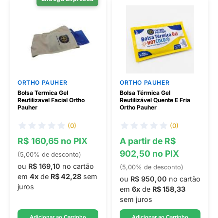
ORTHO PAUHER
ORTHO PAUHER
Bolsa Termica Gel
Bolsa Térmica Gel
Reutilizavel Facial Ortho
Reutilizável Quente E Fria
Pauher
Ortho Pauher
(0)
(0)
R$ 160,65 no PIX
A partir de R$
902,50 no PIX
(5,00% de desconto)
ou
R$ 169,10
no cartão
(5,00% de desconto)
em
4x
de
R$ 42,28
sem
ou
R$ 950,00
no cartão
juros
em
6x
de
R$ 158,33
sem juros
Adicionar ao Carrinho
Adicionar ao Carrinho