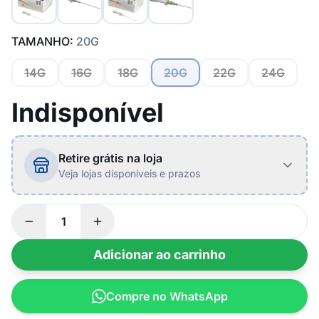
TAMANHO:
20G
14G
16G
18G
20G
22G
24G
Indisponível
Retire grátis na loja
Veja lojas disponíveis e prazos
Adicionar ao carrinho
Compre no WhatsApp