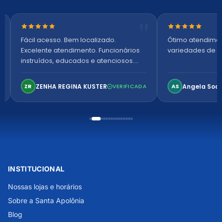
Nota 5 de 5 estrelas
Nota 5 de 5 es
Fácil acesso. Bem localizado.
Ótimo atendime
Excelente atendimento. Funcionários
variedades de p
instruídos, educados e atenciosos.
Ambiente arejado, espaçoso e
confortável. Perfeito!
ZENHA REGINA KUSTER
Angela Soa
ZR
VERIFICADA
AS
INSTITUCIONAL
Nossas lojas e horários
Sobre a Santa Apolônia
Blog