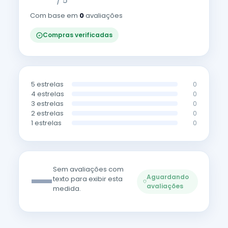
/ 5
Com base em
0
avaliações
Compras verificadas
5 estrelas
0
4 estrelas
0
3 estrelas
0
2 estrelas
0
1 estrelas
0
—
Sem avaliações com
Aguardando
texto para exibir esta
avaliações
medida.