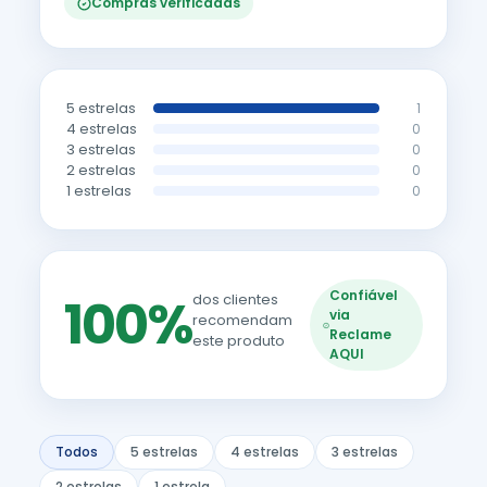
Compras verificadas
5 estrelas
1
4 estrelas
0
3 estrelas
0
2 estrelas
0
1 estrelas
0
Confiável
100%
dos clientes
via
recomendam
Reclame
este produto
AQUI
Todos
5 estrelas
4 estrelas
3 estrelas
2 estrelas
1 estrela