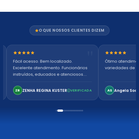
O QUE NOSSOS CLIENTES DIZEM
Nota 5 de 5 estrelas
Nota 5 de 5 es
Fácil acesso. Bem localizado.
Ótimo atendime
Excelente atendimento. Funcionários
variedades de p
instruídos, educados e atenciosos.
Ambiente arejado, espaçoso e
confortável. Perfeito!
ZENHA REGINA KUSTER
Angela Soa
ZR
VERIFICADA
AS