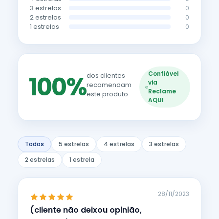
3 estrelas
0
2 estrelas
0
1 estrelas
0
Confiável
100%
dos clientes
via
recomendam
Reclame
este produto
AQUI
Todos
5 estrelas
4 estrelas
3 estrelas
2 estrelas
1 estrela
28/11/2023
(cliente não deixou opinião,