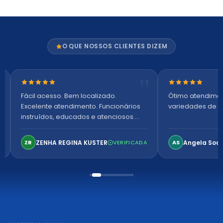
O QUE NOSSOS CLIENTES DIZEM
Nota 5 de 5 estrelas
Nota 5 de 5 es
Fácil acesso. Bem localizado.
Ótimo atendime
Excelente atendimento. Funcionários
variedades de p
instruídos, educados e atenciosos.
Ambiente arejado, espaçoso e
confortável. Perfeito!
ZENHA REGINA KUSTER
Angela Soa
ZR
VERIFICADA
AS