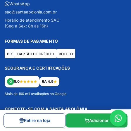
WhatsApp
sac@santaapolonia.com.br
Horário de atendimento SAC
(Seg a Sex: 8h às 16h)
FORMAS DE PAGAMENTO
PIX
CARTÃO DE CRÉDITO
BOLETO
SEGURANÇA E CERTIFICAÇÕES
G
5.0
RA 4.9
Mais de 160 mil avaliações no Google
CONECTE-SE COM A SANTA APOLÔNIA
Retire na loja
Adicionar