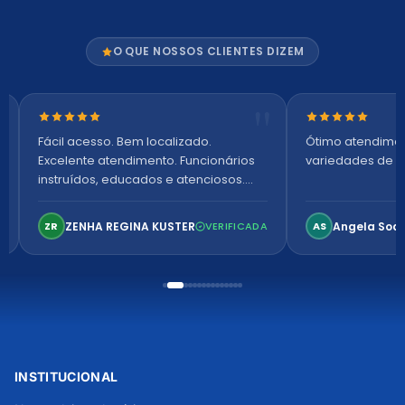
O QUE NOSSOS CLIENTES DIZEM
Nota 5 de 5 estrelas
Nota 5 de 5 es
Fácil acesso. Bem localizado.
Ótimo atendime
Excelente atendimento. Funcionários
variedades de p
instruídos, educados e atenciosos.
Ambiente arejado, espaçoso e
confortável. Perfeito!
ZENHA REGINA KUSTER
Angela Soa
ZR
VERIFICADA
AS
INSTITUCIONAL