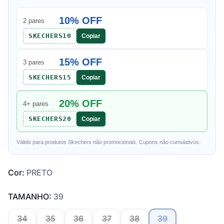
10% OFF
2 pares
SKECHERS10
Copiar
15% OFF
3 pares
SKECHERS15
Copiar
20% OFF
4+ pares
SKECHERS20
Copiar
Válido para produtos Skechers não promocionais. Cupons não cumulativos.
Cor:
PRETO
TAMANHO:
39
34
35
36
37
38
39