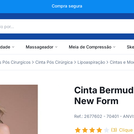
+150 mil avaliações
idade
Massageador
Meia de Compressão
Ske
 Pós Cirurgicos
Cinta Pós Cirúrgica
Lipoaspiração
Cintas e Mo
Cinta Bermud
New Form
Ref.: 2677602 - 70401 - AN
(3)
Clique 