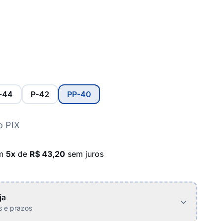
-44
P-42
PP-40
o PIX
em
5x
de
R$ 43,20
sem juros
ja
is e prazos