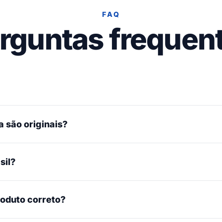
FAQ
rguntas frequen
 são originais?
sil?
roduto correto?