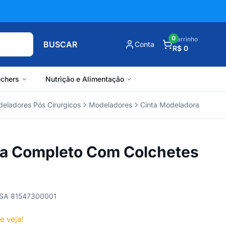
0
Carrinho
BUSCAR
Conta
R$ 0
chers
Nutrição e Alimentação
deladores Pós Cirurgicos
Modeladores
Cinta Modeladora
a Completo Com Colchetes
VISA 81547300001
e veja!